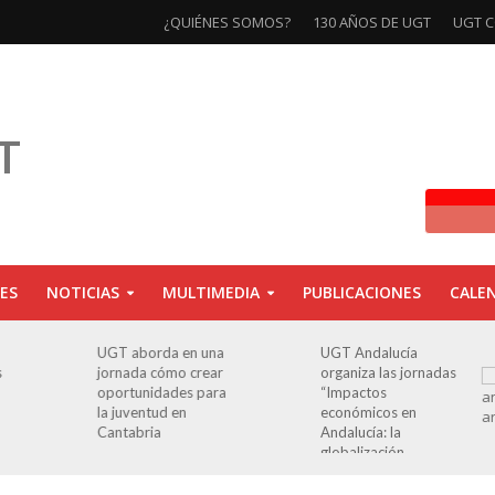
¿QUIÉNES SOMOS?
130 AÑOS DE UGT
UGT C
ES
NOTICIAS
MULTIMEDIA
PUBLICACIONES
CALE
UGT aborda en una
UGT Andalucía
s
jornada cómo crear
organiza las jornadas
oportunidades para
“Impactos
la juventud en
económicos en
Cantabria
Andalucía: la
globalización
cuestionada”.