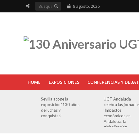
8 agosto, 2026
HOME
EXPOSICIONES
CONFERENCIAS Y DEBAT
ra en
Sevilla acoge la
UGT Andalucía
osición
exposición ‘130 años
celebra las jornada
e Luchas
de luchas y
‘Impactos
s’
conquistas’
económicos en
Andalucía: la
globalización
cuestionada’