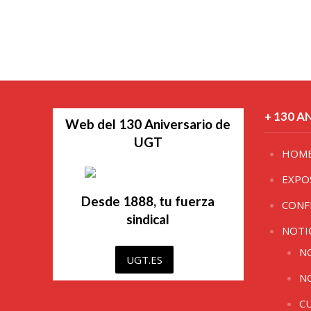
+ 130 A
Web del 130 Aniversario de
UGT
HOM
EXPO
Desde 1888, tu fuerza
CONF
sindical
NOTI
N
UGT.ES
N
C