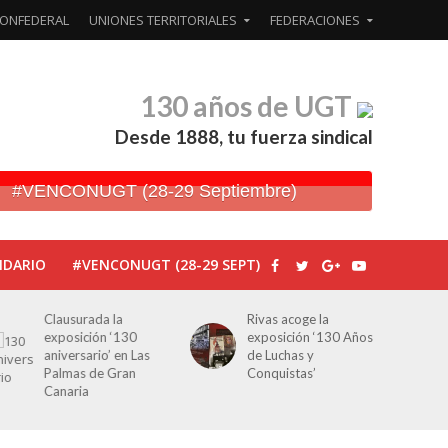
ONFEDERAL
UNIONES TERRITORIALES
FEDERACIONES
130 años de UGT
Desde 1888, tu fuerza sindical
#VENCONUGT (28-29 Septiembre)
NDARIO
#VENCONUGT (28-29 SEPT)
Clausurada la
Rivas acoge la
exposición ‘130
exposición ‘130 Años
aniversario’ en Las
de Luchas y
Palmas de Gran
Conquistas’
Canaria