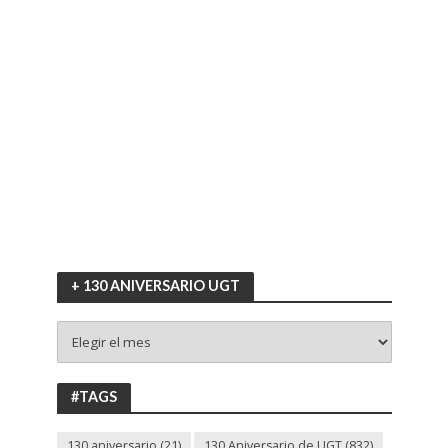
+ 130 ANIVERSARIO UGT
+
130
ANIVERSARIO
UGT
#TAGS
130 aniversario
(21)
130 Aniversario de UGT
(832)