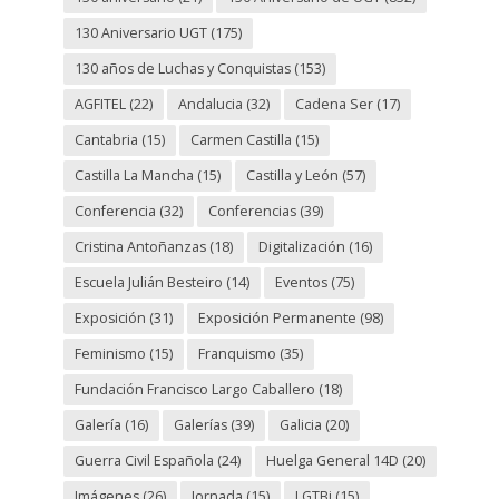
130 Aniversario UGT
(175)
130 años de Luchas y Conquistas
(153)
AGFITEL
(22)
Andalucia
(32)
Cadena Ser
(17)
Cantabria
(15)
Carmen Castilla
(15)
Castilla La Mancha
(15)
Castilla y León
(57)
Conferencia
(32)
Conferencias
(39)
Cristina Antoñanzas
(18)
Digitalización
(16)
Escuela Julián Besteiro
(14)
Eventos
(75)
Exposición
(31)
Exposición Permanente
(98)
Feminismo
(15)
Franquismo
(35)
Fundación Francisco Largo Caballero
(18)
Galería
(16)
Galerías
(39)
Galicia
(20)
Guerra Civil Española
(24)
Huelga General 14D
(20)
Imágenes
(26)
Jornada
(15)
LGTBi
(15)