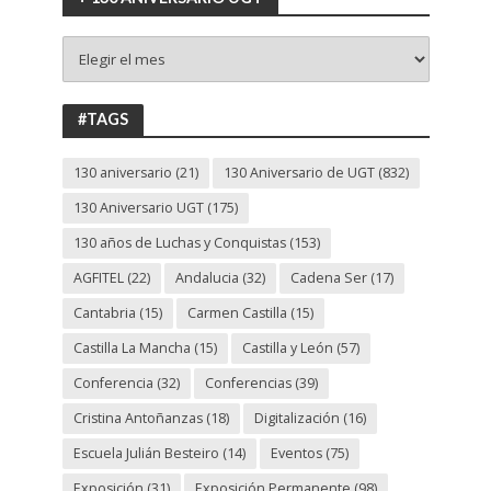
+
130
ANIVERSARIO
UGT
#TAGS
130 aniversario
(21)
130 Aniversario de UGT
(832)
130 Aniversario UGT
(175)
130 años de Luchas y Conquistas
(153)
AGFITEL
(22)
Andalucia
(32)
Cadena Ser
(17)
Cantabria
(15)
Carmen Castilla
(15)
Castilla La Mancha
(15)
Castilla y León
(57)
Conferencia
(32)
Conferencias
(39)
Cristina Antoñanzas
(18)
Digitalización
(16)
Escuela Julián Besteiro
(14)
Eventos
(75)
Exposición
(31)
Exposición Permanente
(98)