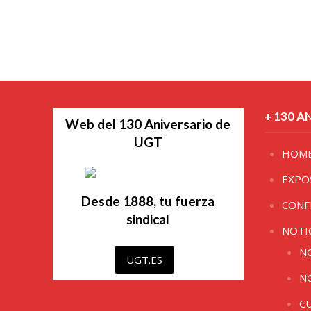
+ 130 A
Web del 130 Aniversario de
UGT
HOM
EXPO
Desde 1888, tu fuerza
CONF
sindical
NOTI
N
UGT.ES
N
C