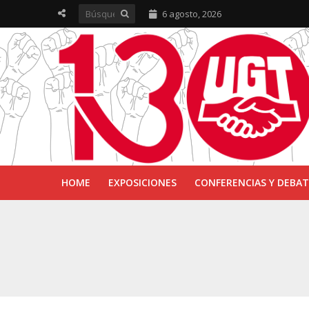
6 agosto, 2026
HOME
EXPOSICIONES
CONFERENCIAS Y DEBAT
UGT inaugura en R
Sevilla acoge la e
UGT Andalucía cel