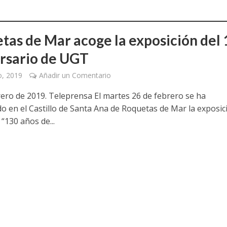
a jornada cómo crear oportunidades para la juventud en Cantabria
aniza las jornadas “Impactos económicos en Andalucía: la globalización cues
tas de Mar acoge la exposición del
rsario de UGT
osición ‘130 aniversario’ en Las Palmas de Gran Canaria
o, 2019
Añadir un Comentario
posición ‘130 Años de Luchas y Conquistas’
rero de 2019. Teleprensa El martes 26 de febrero se ha
periodista asesinado por Franco por sus editoriales de prensa
o en el Castillo de Santa Ana de Roquetas de Mar la exposic
 “130 años de...
im’ lleva la novela gráfica a Saint Gobain Isover
e Sevilla acogerá la exposición 130 aniversario con la que UGT comenzó su 