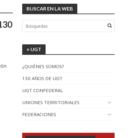
BUSCAR EN LA WEB
tionada”.
 130
+ UGT
ión
¿QUIÉNES SOMOS?
130 AÑOS DE UGT
UGT CONFEDERAL
recorrido por España
UNIONES TERRITORIALES
FEDERACIONES