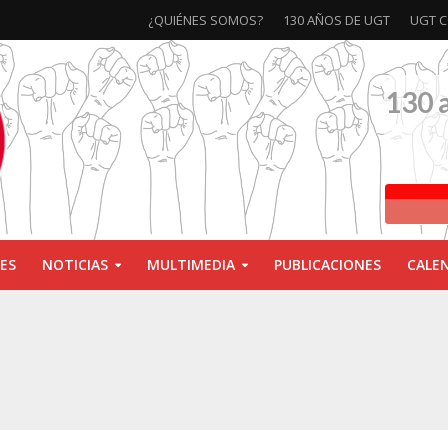
¿QUIÉNES SOMOS?
130 AÑOS DE UGT
UGT C
130 
ES
NOTICIAS
MULTIMEDIA
PUBLICACIONES
CALE
ivas la exposición ‘130 Años de Luchas y Conquistas’
xposición ‘130 años de luchas y conquistas’
ebra las jornadas ‘Impactos económicos en Andalucía: la globalización cuest