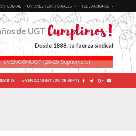
ONFEDERAL
UNIONES TERRITORIALES
FEDERACIONES
años de UGT
Desde 1888, tu fuerza sindical
#VENCONUGT (28-29 Septiembre)
NDARIO
#VENCONUGT (28-29 SEPT)
ionada’