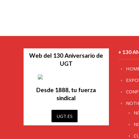
+ 130 A
Web del 130 Aniversario de
UGT
HOM
EXPO
Desde 1888, tu fuerza
CONF
sindical
NOTI
N
UGT.ES
N
C