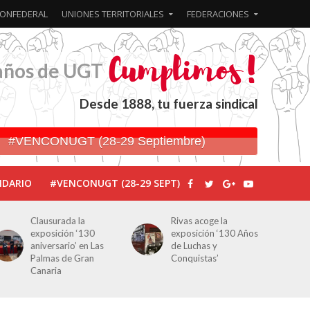
ONFEDERAL
UNIONES TERRITORIALES
FEDERACIONES
años de UGT
Desde 1888, tu fuerza sindical
#VENCONUGT (28-29 Septiembre)
NDARIO
#VENCONUGT (28-29 SEPT)
Clausurada la
Rivas acoge la
exposición ‘130
exposición ‘130 Años
aniversario’ en Las
de Luchas y
Palmas de Gran
Conquistas’
Canaria