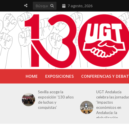
7 agosto, 2026
HOME
EXPOSICIONES
CONFERENCIAS Y DEBAT
ra en
Sevilla acoge la
UGT Andalucía
osición
exposición ‘130 años
celebra las jornada
e Luchas
de luchas y
‘Impactos
s’
conquistas’
económicos en
Andalucía: la
globalización
cuestionada’