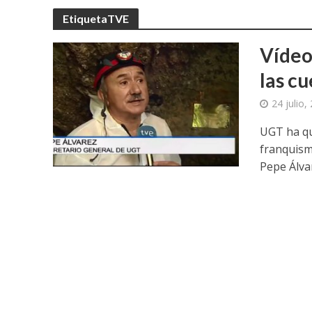
EtiquetaTVE
Vídeo
las c
24 julio,
UGT ha qu
franquism
Pepe Álvar