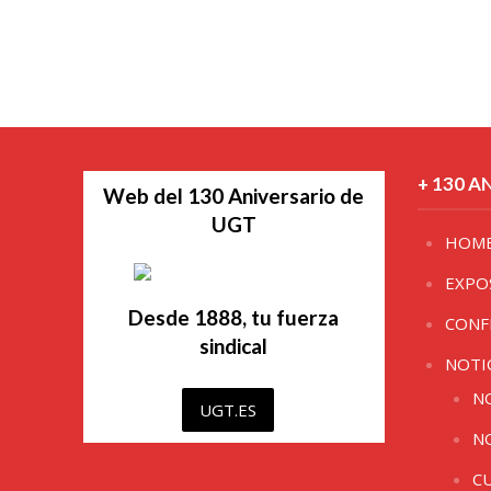
+ 130 A
Web del 130 Aniversario de
UGT
HOM
EXPO
Desde 1888, tu fuerza
CONF
sindical
NOTI
N
UGT.ES
N
C