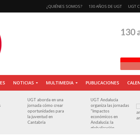
¿QUIÉNES SOMOS?
130 AÑOS DE UGT
UGT C
130 
ES
NOTICIAS
MULTIMEDIA
PUBLICACIONES
CALE
UGT aborda en una
UGT Andalucía
s
jornada cómo crear
organiza las jornadas
oportunidades para
“Impactos
la juventud en
económicos en
Cantabria
Andalucía: la
globalización
cuestionada”.