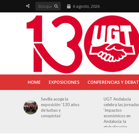
6 agosto, 2026
HOME
EXPOSICIONES
CONFERENCIAS Y DEBAT
ra en
Sevilla acoge la
UGT Andalucía
osición
exposición ‘130 años
celebra las jornada
e Luchas
de luchas y
‘Impactos
s’
conquistas’
económicos en
Andalucía: la
globalización
cuestionada’