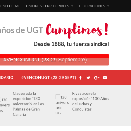
ONFEDERAL
UNIONES TERRITORIALES
FEDERACIONES
años de UGT
Desde 1888, tu fuerza sindical
#VENCONUGT (28-29 Septiembre)
NDARIO
#VENCONUGT (28-29 SEPT)
Clausurada la
Rivas acoge la
exposición ‘130
exposición ‘130 Años
aniversario’ en Las
de Luchas y
Palmas de Gran
Conquistas’
Canaria