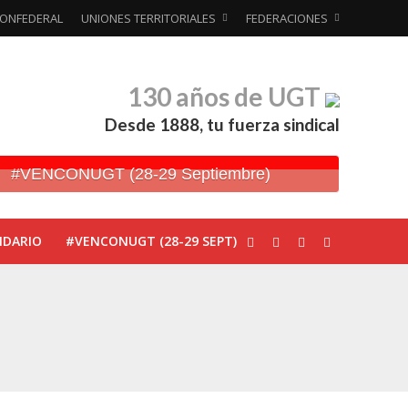
ONFEDERAL
UNIONES TERRITORIALES
FEDERACIONES
130 años de UGT
Desde 1888, tu fuerza sindical
#VENCONUGT (28-29 Septiembre)
NDARIO
#VENCONUGT (28-29 SEPT)
ionada’