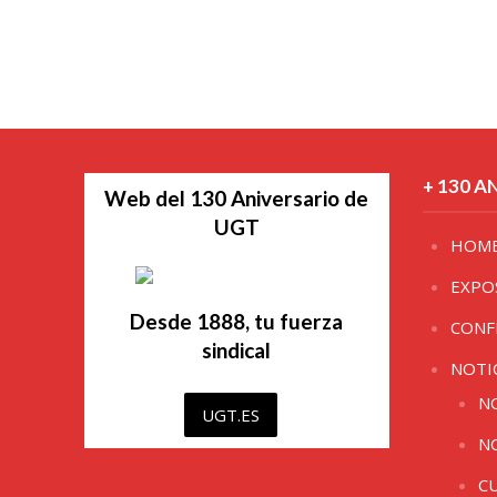
+ 130 A
Web del 130 Aniversario de
UGT
HOM
EXPO
Desde 1888, tu fuerza
CONF
sindical
NOTI
N
UGT.ES
N
C