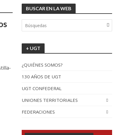
BUSCAR EN LA WEB
tionada”.
os
+ UGT
¿QUIÉNES SOMOS?
illa-
130 AÑOS DE UGT
UGT CONFEDERAL
recorrido por España
UNIONES TERRITORIALES
FEDERACIONES