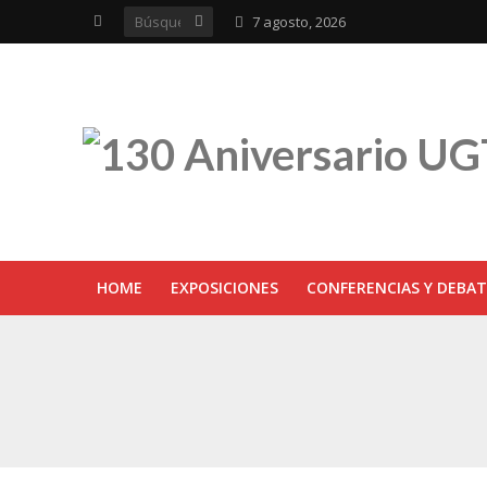
7 agosto, 2026
HOME
EXPOSICIONES
CONFERENCIAS Y DEBAT
UGT inaugura en R
Sevilla acoge la e
UGT Andalucía cel