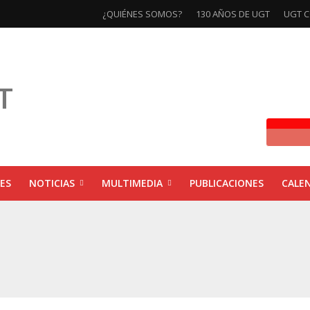
¿QUIÉNES SOMOS?
130 AÑOS DE UGT
UGT C
ES
NOTICIAS
MULTIMEDIA
PUBLICACIONES
CALE
ivas la exposición ‘130 Años de Luchas y Conquistas’
xposición ‘130 años de luchas y conquistas’
ebra las jornadas ‘Impactos económicos en Andalucía: la globalización cuest