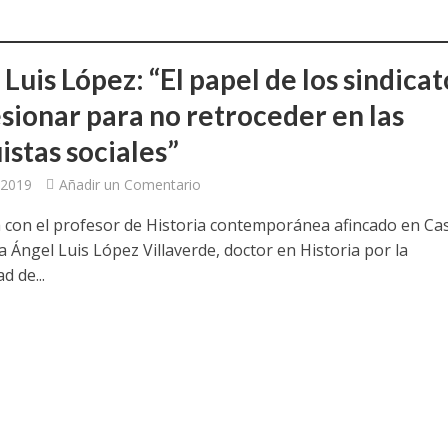
a jornada cómo crear oportunidades para la juventud en Cantabria
aniza las jornadas “Impactos económicos en Andalucía: la globalización cues
Luis López: “El papel de los sindicat
esionar para no retroceder en las
osición ‘130 aniversario’ en Las Palmas de Gran Canaria
istas sociales”
posición ‘130 Años de Luchas y Conquistas’
 2019
Añadir un Comentario
periodista asesinado por Franco por sus editoriales de prensa
a con el profesor de Historia contemporánea afincado en Cast
 Ángel Luis López Villaverde, doctor en Historia por la
im’ lleva la novela gráfica a Saint Gobain Isover
d de...
e Sevilla acogerá la exposición 130 aniversario con la que UGT comenzó su 