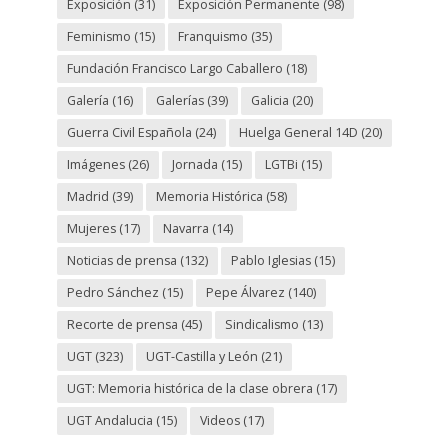
Exposición
(31)
Exposición Permanente
(98)
Feminismo
(15)
Franquismo
(35)
Fundación Francisco Largo Caballero
(18)
Galería
(16)
Galerías
(39)
Galicia
(20)
Guerra Civil Española
(24)
Huelga General 14D
(20)
Imágenes
(26)
Jornada
(15)
LGTBi
(15)
Madrid
(39)
Memoria Histórica
(58)
Mujeres
(17)
Navarra
(14)
Noticias de prensa
(132)
Pablo Iglesias
(15)
Pedro Sánchez
(15)
Pepe Álvarez
(140)
Recorte de prensa
(45)
Sindicalismo
(13)
UGT
(323)
UGT-Castilla y León
(21)
UGT: Memoria histórica de la clase obrera
(17)
UGT Andalucia
(15)
Videos
(17)