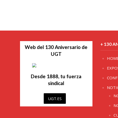
+ 130 A
Web del 130 Aniversario de
UGT
HOM
EXPO
Desde 1888, tu fuerza
CONF
sindical
NOTI
N
UGT.ES
N
C