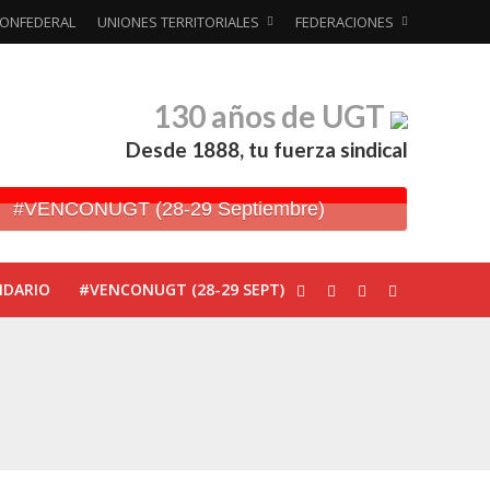
ONFEDERAL
UNIONES TERRITORIALES
FEDERACIONES
130 años de UGT
Desde 1888, tu fuerza sindical
#VENCONUGT (28-29 Septiembre)
NDARIO
#VENCONUGT (28-29 SEPT)
ionada’