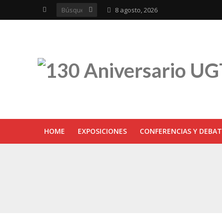
8 agosto, 2026
HOME
EXPOSICIONES
CONFERENCIAS Y DEBAT
UGT inaugura en R
Sevilla acoge la e
UGT Andalucía cel