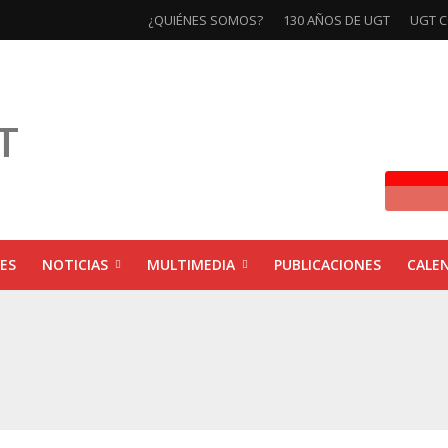
¿QUIÉNES SOMOS?
130 AÑOS DE UGT
UGT C
ES
NOTICIAS
MULTIMEDIA
PUBLICACIONES
CALE
ivas la exposición ‘130 Años de Luchas y Conquistas’
xposición ‘130 años de luchas y conquistas’
ebra las jornadas ‘Impactos económicos en Andalucía: la globalización cuest