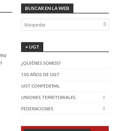
BUSCAR EN LA WEB
tionada”.
l
+ UGT
imo
l
¿QUIÉNES SOMOS?
130 AÑOS DE UGT
UGT CONFEDERAL
recorrido por España
UNIONES TERRITORIALES
FEDERACIONES