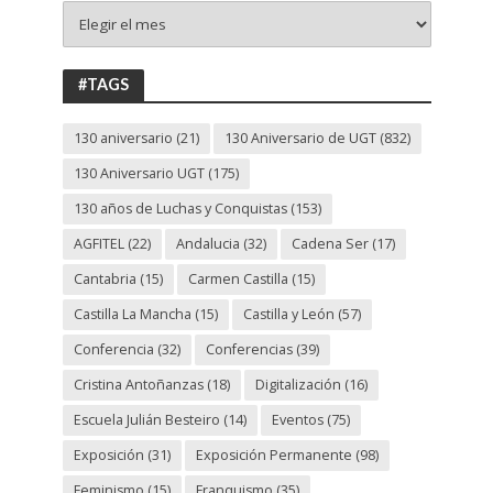
+
130
ANIVERSARIO
UGT
#TAGS
130 aniversario
(21)
130 Aniversario de UGT
(832)
130 Aniversario UGT
(175)
130 años de Luchas y Conquistas
(153)
AGFITEL
(22)
Andalucia
(32)
Cadena Ser
(17)
Cantabria
(15)
Carmen Castilla
(15)
Castilla La Mancha
(15)
Castilla y León
(57)
Conferencia
(32)
Conferencias
(39)
Cristina Antoñanzas
(18)
Digitalización
(16)
Escuela Julián Besteiro
(14)
Eventos
(75)
Exposición
(31)
Exposición Permanente
(98)
Feminismo
(15)
Franquismo
(35)