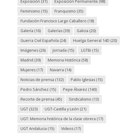
Exposición
(31)
Exposición Permanente
(98)
Feminismo
(15)
Franquismo
(35)
Fundación Francisco Largo Caballero
(18)
Galería
(16)
Galerías
(39)
Galicia
(20)
Guerra Civil Española
(24)
Huelga General 14D
(20)
Imágenes
(26)
Jornada
(15)
LGTBi
(15)
Madrid
(39)
Memoria Histórica
(58)
Mujeres
(17)
Navarra
(14)
Noticias de prensa
(132)
Pablo Iglesias
(15)
Pedro Sánchez
(15)
Pepe Álvarez
(140)
Recorte de prensa
(45)
Sindicalismo
(13)
UGT
(323)
UGT-Castilla y León
(21)
UGT: Memoria histórica de la clase obrera
(17)
UGT Andalucia
(15)
Videos
(17)