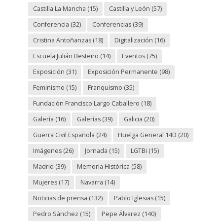
Castilla La Mancha
(15)
Castilla y León
(57)
Conferencia
(32)
Conferencias
(39)
Cristina Antoñanzas
(18)
Digitalización
(16)
Escuela Julián Besteiro
(14)
Eventos
(75)
Exposición
(31)
Exposición Permanente
(98)
Feminismo
(15)
Franquismo
(35)
Fundación Francisco Largo Caballero
(18)
Galería
(16)
Galerías
(39)
Galicia
(20)
Guerra Civil Española
(24)
Huelga General 14D
(20)
Imágenes
(26)
Jornada
(15)
LGTBi
(15)
Madrid
(39)
Memoria Histórica
(58)
Mujeres
(17)
Navarra
(14)
Noticias de prensa
(132)
Pablo Iglesias
(15)
Pedro Sánchez
(15)
Pepe Álvarez
(140)