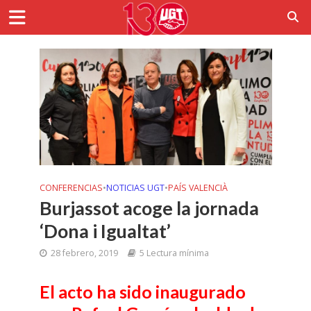
CONFERENCIAS
•
NOTICIAS UGT
•
PAÍS VALENCIÀ
Burjassot acoge la jornada
‘Dona i Igualtat’
28 febrero, 2019
5 Lectura mínima
El acto ha sido inaugurado