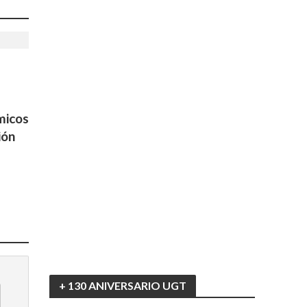
s
micos
ión
+ 130 ANIVERSARIO UGT