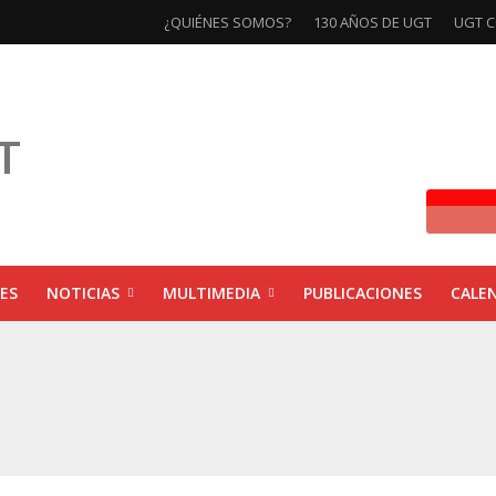
¿QUIÉNES SOMOS?
130 AÑOS DE UGT
UGT C
ES
NOTICIAS
MULTIMEDIA
PUBLICACIONES
CALE
ivas la exposición ‘130 Años de Luchas y Conquistas’
xposición ‘130 años de luchas y conquistas’
ebra las jornadas ‘Impactos económicos en Andalucía: la globalización cuest