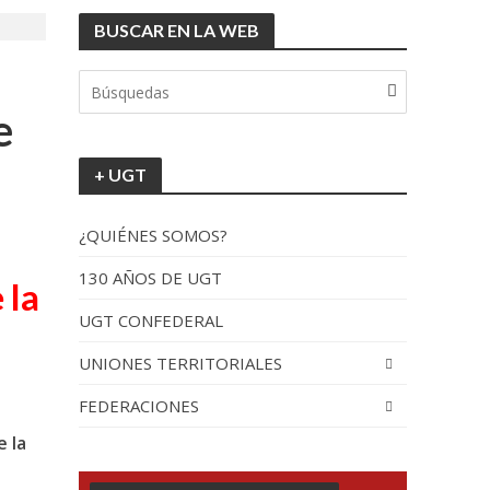
BUSCAR EN LA WEB
tionada”.
e
+ UGT
¿QUIÉNES SOMOS?
130 AÑOS DE UGT
 la
UGT CONFEDERAL
recorrido por España
UNIONES TERRITORIALES
FEDERACIONES
e la