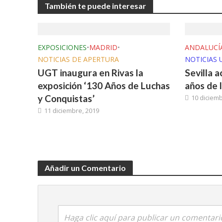
También te puede interesar
EXPOSICIONES
•
MADRID
•
ANDALUCÍ
NOTICIAS DE APERTURA
NOTICIAS 
UGT inaugura en Rivas la
Sevilla a
exposición ‘130 Años de Luchas
años de 
y Conquistas’
10 diciemb
11 diciembre, 2019
Añadir un Comentario
Haga clic aquí para publicar un comentari