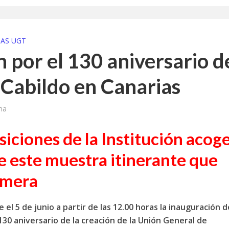
a jornada cómo crear oportunidades para la juventud en Cantabria
aniza las jornadas “Impactos económicos en Andalucía: la globalización cues
IAS UGT
n por el 130 aniversario d
osición ‘130 aniversario’ en Las Palmas de Gran Canaria
 Cabildo en Canarias
posición ‘130 Años de Luchas y Conquistas’
periodista asesinado por Franco por sus editoriales de prensa
ma
im’ lleva la novela gráfica a Saint Gobain Isover
siciones de la Institución acoge
e Sevilla acogerá la exposición 130 aniversario con la que UGT comenzó su 
e este muestra itinerante que
omera
 el 5 de junio a partir de las 12.00 horas la inauguración d
130 aniversario de la creación de la Unión General de