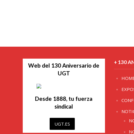
+ 130 A
Web del 130 Aniversario de
UGT
HOM
EXPO
Desde 1888, tu fuerza
CONF
sindical
NOTI
N
UGT.ES
N