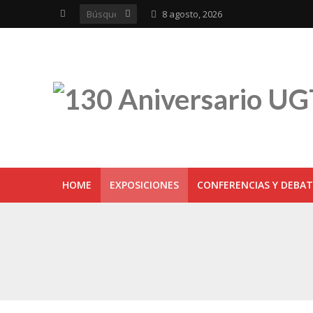
8 agosto, 2026
HOME
EXPOSICIONES
CONFERENCIAS Y DEBAT
UGT inaugura en R
Sevilla acoge la e
UGT Andalucía cel