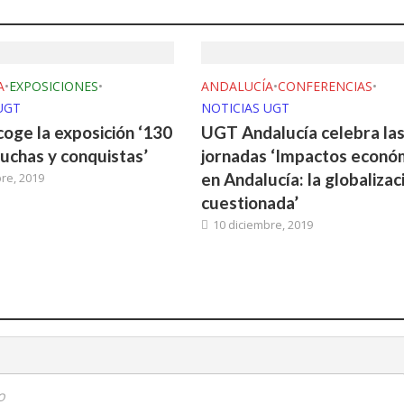
A
•
EXPOSICIONES
•
ANDALUCÍA
•
CONFERENCIAS
•
UGT
NOTICIAS UGT
coge la exposición ‘130
UGT Andalucía celebra la
luchas y conquistas’
jornadas ‘Impactos econó
en Andalucía: la globalizac
re, 2019
cuestionada’
10 diciembre, 2019
o