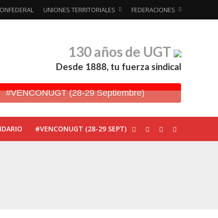
ONFEDERAL
UNIONES TERRITORIALES
FEDERACIONES
130 años de UGT
Desde 1888, tu fuerza sindical
#VENCONUGT (28-29 Septiembre)
NDARIO
#VENCONUGT (28-29 SEPT)
ionada’