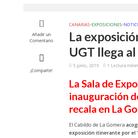
UGT aborda en un
UGT Andalucía org
CANARIAS
•
EXPOSICIONES
•
NOTIC
La exposició
Añadir un
Clausurada la exp
Comentario
UGT llega al
Rivas acoge la ex
Javier Bueno, el 
5 junio, 2019
1 Lectura míni
¡Comparte!
El historietista ‘K
La Sala de Expo
El Ayuntamiento d
inauguración d
recala en La G
El Cabildo de La Gomera
acoge
exposición itinerante por el 