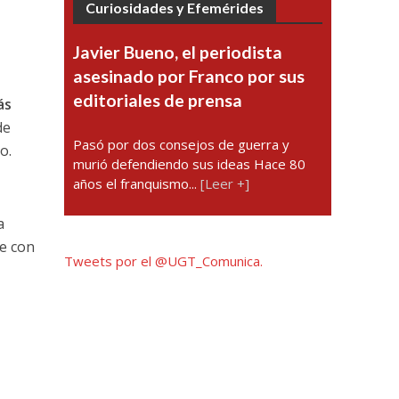
Curiosidades y Efemérides
Javier Bueno, el periodista
asesinado por Franco por sus
editoriales de prensa
ás
de
Pasó por dos consejos de guerra y
o.
murió defendiendo sus ideas Hace 80
años el franquismo...
[Leer +]
a
ue con
Tweets por el @UGT_Comunica.