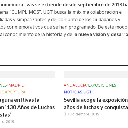
 conmemorativas se extiende desde septiembre de 2018 h
 lema “CUMPLIMOS”, UGT busca la máxima colaboración e
filiadas y simpatizantes y del conjunto de los ciudadanos y
ctos conmemorativos que se han programado. De este modo,
l conocimiento de la historia y de
la nueva visión y desarro
NES
•
MADRID
•
ANDALUCÍA
•
EXPOSICIONES
•
DE APERTURA
NOTICIAS UGT
gura en Rivas la
Sevilla acoge la exposición
ón ‘130 Años de Luchas
años de luchas y conquista
stas’
10 diciembre, 2019
re, 2019