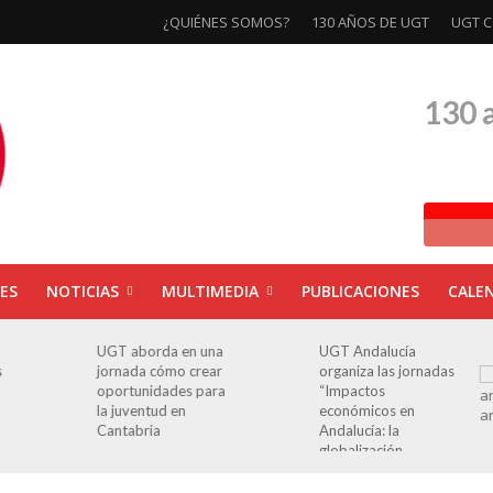
¿QUIÉNES SOMOS?
130 AÑOS DE UGT
UGT C
130 
ES
NOTICIAS
MULTIMEDIA
PUBLICACIONES
CALE
a
UGT Andalucía
Clausurada la
organiza las jornadas
exposición ‘130
a
“Impactos
aniversario’ en Las
económicos en
Palmas de Gran
Andalucía: la
Canaria
globalización
cuestionada”.