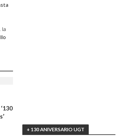
asta
 la
llo
 ‘130
s’
+ 130 ANIVERSARIO UGT