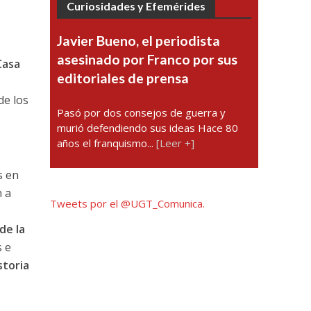
Curiosidades y Efemérides
Javier Bueno, el periodista
asesinado por Franco por sus
asa
editoriales de prensa
s
de los
Pasó por dos consejos de guerra y
murió defendiendo sus ideas Hace 80
años el franquismo...
[Leer +]
s en
n a
Tweets por el @UGT_Comunica.
de la
s e
storia