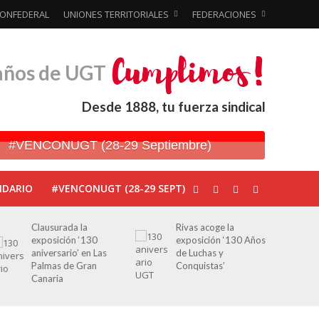
ONFEDERAL
UNIONES TERRITORIALES
FEDERACIONES
años de UGT
Desde 1888, tu fuerza sindical
#VENCONUGT (28-29 Septiembre)
NDARIO
#VENCONUGT (28-29 SEPT)
Rivas acoge la
Javier Bueno, el
exposición ‘130 Años
periodista asesinado
de Luchas y
por Franco por sus
Conquistas’
editoriales de prensa