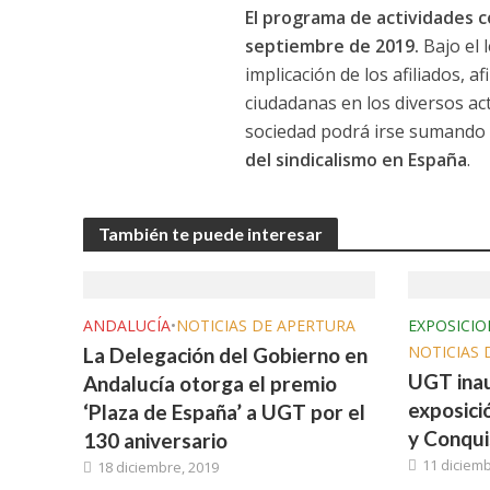
El programa de actividades
septiembre de 2019.
Bajo el
implicación de los afiliados, a
ciudadanas en los diversos a
sociedad podrá irse sumando a
del sindicalismo en España
.
También te puede interesar
ANDALUCÍA
•
NOTICIAS DE APERTURA
EXPOSICIO
NOTICIAS 
La Delegación del Gobierno en
UGT inau
Andalucía otorga el premio
exposici
‘Plaza de España’ a UGT por el
y Conqui
130 aniversario
11 diciemb
18 diciembre, 2019