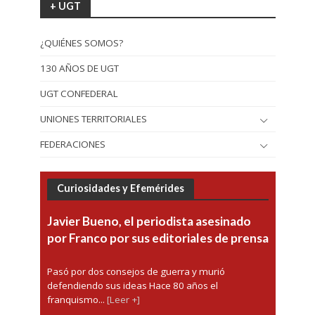
+ UGT
¿QUIÉNES SOMOS?
130 AÑOS DE UGT
UGT CONFEDERAL
UNIONES TERRITORIALES
FEDERACIONES
Curiosidades y Efemérides
Javier Bueno, el periodista asesinado
por Franco por sus editoriales de prensa
Pasó por dos consejos de guerra y murió
defendiendo sus ideas Hace 80 años el
franquismo...
[Leer +]