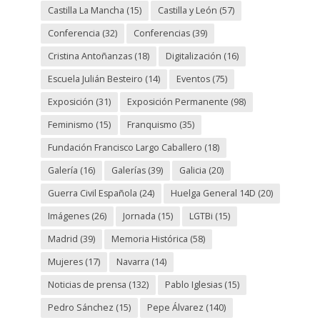
Castilla La Mancha
(15)
Castilla y León
(57)
Conferencia
(32)
Conferencias
(39)
Cristina Antoñanzas
(18)
Digitalización
(16)
Escuela Julián Besteiro
(14)
Eventos
(75)
Exposición
(31)
Exposición Permanente
(98)
Feminismo
(15)
Franquismo
(35)
Fundación Francisco Largo Caballero
(18)
Galería
(16)
Galerías
(39)
Galicia
(20)
Guerra Civil Española
(24)
Huelga General 14D
(20)
Imágenes
(26)
Jornada
(15)
LGTBi
(15)
Madrid
(39)
Memoria Histórica
(58)
Mujeres
(17)
Navarra
(14)
Noticias de prensa
(132)
Pablo Iglesias
(15)
Pedro Sánchez
(15)
Pepe Álvarez
(140)