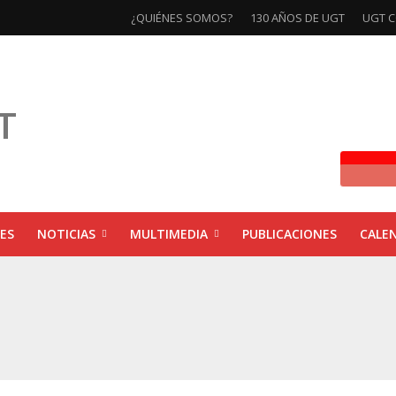
¿QUIÉNES SOMOS?
130 AÑOS DE UGT
UGT C
ES
NOTICIAS
MULTIMEDIA
PUBLICACIONES
CALE
ivas la exposición ‘130 Años de Luchas y Conquistas’
xposición ‘130 años de luchas y conquistas’
ebra las jornadas ‘Impactos económicos en Andalucía: la globalización cuest