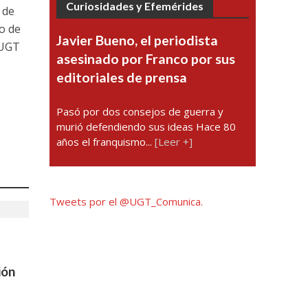
Curiosidades y Efemérides
 de
no de
Javier Bueno, el periodista
 UGT
asesinado por Franco por sus
editoriales de prensa
Pasó por dos consejos de guerra y
murió defendiendo sus ideas Hace 80
años el franquismo...
[Leer +]
Tweets por el @UGT_Comunica.
ión