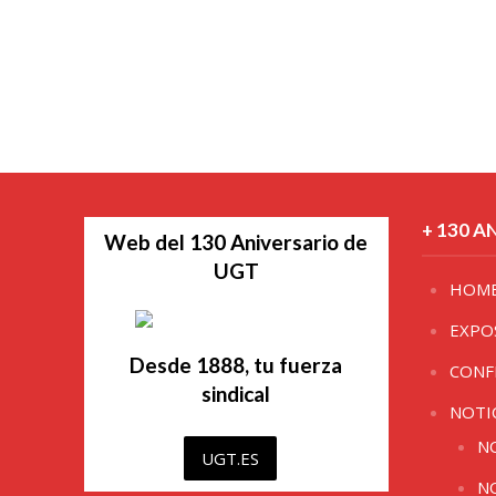
+ 130 A
Web del 130 Aniversario de
UGT
HOM
EXPO
Desde 1888, tu fuerza
CONF
sindical
NOTI
N
UGT.ES
N