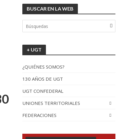
BUSCAR EN LA WEB
tionada”.
+ UGT
¿QUIÉNES SOMOS?
130 AÑOS DE UGT
UGT CONFEDERAL
recorrido por España
30
UNIONES TERRITORIALES
FEDERACIONES