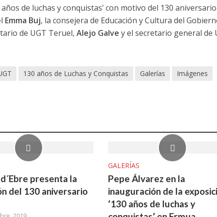
 años de luchas y conquistas’ con motivo del 130 aniversario
el
Emma Buj
, la consejera de Educación y Cultura del Gobier
retario de UGT Teruel,
Alejo Galve
y el secretario general de
 UGT
130 años de Luchas y Conquistas
Galerías
Imágenes
GALERÍAS
d´Ebre presenta la
Pepe Álvarez en la
ón del 130 aniversario
inauguración de la exposic
‘130 años de luchas y
conquistas’ en Ermua
bre, 2019