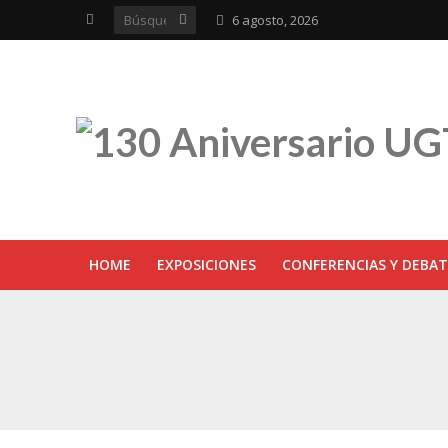
6 agosto, 2026
HOME
EXPOSICIONES
CONFERENCIAS Y DEBAT
UGT inaugura en R
Sevilla acoge la e
UGT Andalucía cel