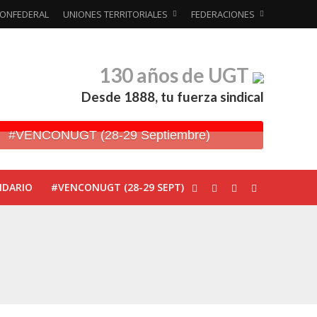
ONFEDERAL
UNIONES TERRITORIALES
FEDERACIONES
130 años de UGT
Desde 1888, tu fuerza sindical
#VENCONUGT (28-29 Septiembre)
NDARIO
#VENCONUGT (28-29 SEPT)
ionada’