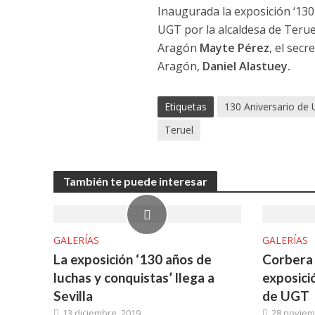
Inaugurada la exposición ‘130
UGT por la alcaldesa de Teru
Aragón
Mayte Pérez
, el sec
Aragón,
Daniel Alastuey.
Etiquetas
130 Aniversario de
Teruel
También te puede interesar
GALERÍAS
GALERÍAS
La exposición ‘130 años de
Corbera 
luchas y conquistas’ llega a
exposici
Sevilla
de UGT
13 diciembre, 2019
28 noviem