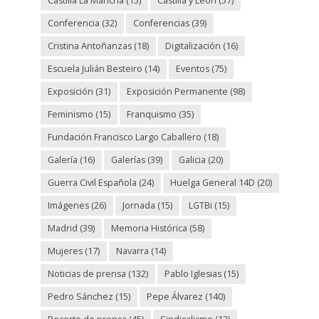
Castilla La Mancha
(15)
Castilla y León
(57)
Conferencia
(32)
Conferencias
(39)
Cristina Antoñanzas
(18)
Digitalización
(16)
Escuela Julián Besteiro
(14)
Eventos
(75)
Exposición
(31)
Exposición Permanente
(98)
Feminismo
(15)
Franquismo
(35)
Fundación Francisco Largo Caballero
(18)
Galería
(16)
Galerías
(39)
Galicia
(20)
Guerra Civil Española
(24)
Huelga General 14D
(20)
Imágenes
(26)
Jornada
(15)
LGTBi
(15)
Madrid
(39)
Memoria Histórica
(58)
Mujeres
(17)
Navarra
(14)
Noticias de prensa
(132)
Pablo Iglesias
(15)
Pedro Sánchez
(15)
Pepe Álvarez
(140)