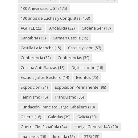
130 Aniversario UGT
(175)
130 años de Luchas y Conquistas
(153)
AGFITEL
(22)
Andalucia
(32)
Cadena Ser
(17)
Cantabria
(15)
Carmen Castilla
(15)
Castilla La Mancha
(15)
Castilla y León
(57)
Conferencia
(32)
Conferencias
(39)
Cristina Antoñanzas
(18)
Digitalización
(16)
Escuela Julián Besteiro
(14)
Eventos
(75)
Exposición
(31)
Exposición Permanente
(98)
Feminismo
(15)
Franquismo
(35)
Fundación Francisco Largo Caballero
(18)
Galería
(16)
Galerías
(39)
Galicia
(20)
Guerra Civil Española
(24)
Huelga General 14D
(20)
Imágenes
(26)
Jornada
(15)
LGTBi
(15)