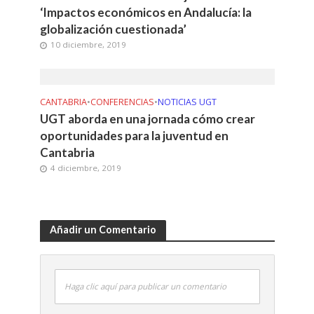
‘Impactos económicos en Andalucía: la
globalización cuestionada’
10 diciembre, 2019
CANTABRIA
•
CONFERENCIAS
•
NOTICIAS UGT
UGT aborda en una jornada cómo crear
oportunidades para la juventud en
Cantabria
4 diciembre, 2019
Añadir un Comentario
Haga clic aquí para publicar un comentario