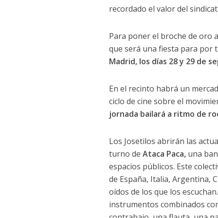
recordado el valor del sindica
Para poner el broche de oro a
que será una fiesta para por t
Madrid, los días 28 y 29 de s
En el recinto habrá un mercadil
ciclo de cine sobre el movimi
jornada bailará a ritmo de roc
Los Josetilos abrirán las actua
turno de
Ataca Paca,
una band
espacios públicos. Este colec
de España, Italia, Argentina, C
oídos de los que los escucha
instrumentos combinados con 
contrabajo, una flauta, una pa