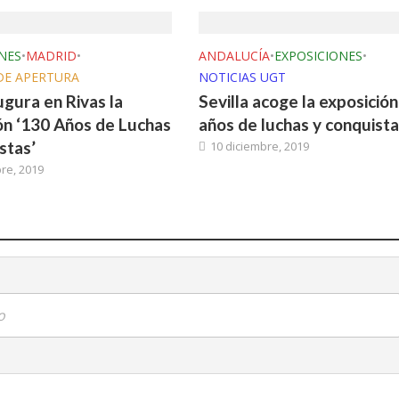
NES
•
MADRID
•
ANDALUCÍA
•
EXPOSICIONES
•
DE APERTURA
NOTICIAS UGT
gura en Rivas la
Sevilla acoge la exposición
ón ‘130 Años de Luchas
años de luchas y conquista
stas’
10 diciembre, 2019
re, 2019
o