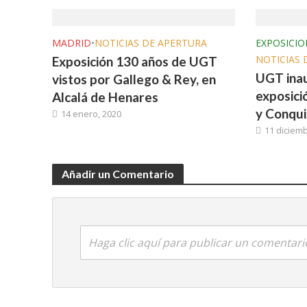
MADRID
•
NOTICIAS DE APERTURA
EXPOSICIO
NOTICIAS 
Exposición 130 años de UGT
UGT inau
vistos por Gallego & Rey, en
exposici
Alcalá de Henares
y Conqui
14 enero, 2020
11 diciemb
Añadir un Comentario
Haga clic aquí para publicar un comentari