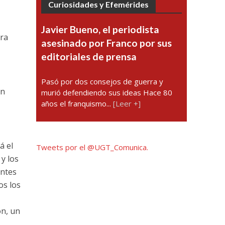
Curiosidades y Efemérides
Javier Bueno, el periodista
ura
asesinado por Franco por sus
editoriales de prensa
Pasó por dos consejos de guerra y
un
murió defendiendo sus ideas Hace 80
años el franquismo...
[Leer +]
á el
Tweets por el @UGT_Comunica.
y los
entes
os los
ón, un