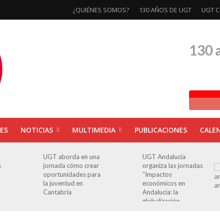
¿QUIÉNES SOMOS?
130 AÑOS DE UGT
UGT C
130 
ES
NOTICIAS
MULTIMEDIA
PUBLICACIONES
CALE
a
UGT Andalucía
Clausurada la
organiza las jornadas
exposición ‘130
a
“Impactos
aniversario’ en Las
económicos en
Palmas de Gran
Andalucía: la
Canaria
globalización
cuestionada”.