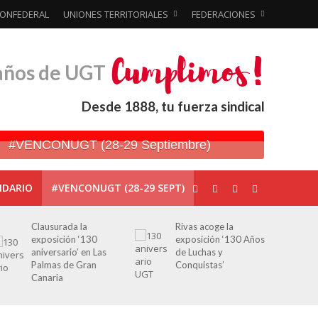
ONFEDERAL
UNIONES TERRITORIALES
FEDERACIONES
años de UGT
Desde 1888, tu fuerza sindical
#VENCONUGT (28-29 Septiembre)
NDARIO
#VENCONUGT (28-29 SEPT)
Rivas acoge la
Javier Bueno, el
exposición ‘130 Años
periodista asesinado
de Luchas y
por Franco por sus
Conquistas’
editoriales de prensa