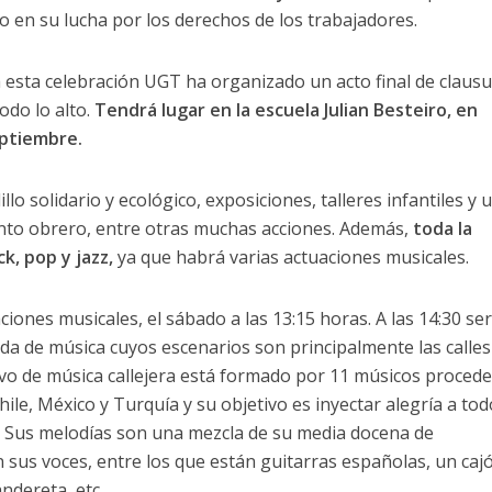
to en su lucha por los derechos de los trabajadores.
 esta celebración UGT ha organizado un acto final de claus
odo lo alto.
Tendrá lugar en la escuela Julian Besteiro, en
eptiembre.
lo solidario y ecológico, exposiciones, talleres infantiles y 
ento obrero, entre otras muchas acciones. Además,
toda la
k, pop y jazz,
ya que habrá varias actuaciones musicales.
ciones musicales, el sábado a las 13:15 horas. A las 14:30 ser
a de música cuyos escenarios son principalmente las calles 
tivo de música callejera está formado por 11 músicos proced
hile, México y Turquía y su objetivo es inyectar alegría a tod
n. Sus melodías son una mezcla de su media docena de
sus voces, entre los que están guitarras españolas, un caj
ndereta, etc.