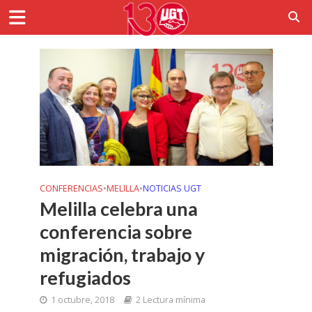
CONFERENCIAS
•
MELILLA
•
NOTICIAS UGT
Melilla celebra una
conferencia sobre
migración, trabajo y
refugiados
1 octubre, 2018
2 Lectura mínima