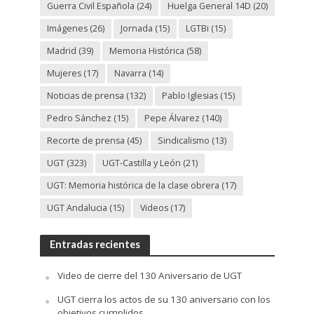
Guerra Civil Española
(24)
Huelga General 14D
(20)
Imágenes
(26)
Jornada
(15)
LGTBi
(15)
Madrid
(39)
Memoria Histórica
(58)
Mujeres
(17)
Navarra
(14)
Noticias de prensa
(132)
Pablo Iglesias
(15)
Pedro Sánchez
(15)
Pepe Álvarez
(140)
Recorte de prensa
(45)
Sindicalismo
(13)
UGT
(323)
UGT-Castilla y León
(21)
UGT: Memoria histórica de la clase obrera
(17)
UGT Andalucia
(15)
Videos
(17)
Entradas recientes
Video de cierre del 130 Aniversario de UGT
UGT cierra los actos de su 130 aniversario con los
objetivos cumplidos