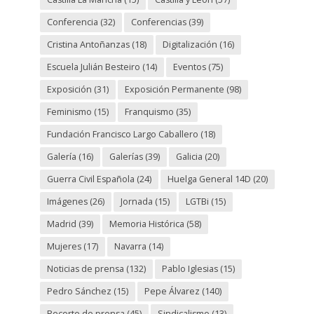
Conferencia
(32)
Conferencias
(39)
Cristina Antoñanzas
(18)
Digitalización
(16)
Escuela Julián Besteiro
(14)
Eventos
(75)
Exposición
(31)
Exposición Permanente
(98)
Feminismo
(15)
Franquismo
(35)
Fundación Francisco Largo Caballero
(18)
Galería
(16)
Galerías
(39)
Galicia
(20)
Guerra Civil Española
(24)
Huelga General 14D
(20)
Imágenes
(26)
Jornada
(15)
LGTBi
(15)
Madrid
(39)
Memoria Histórica
(58)
Mujeres
(17)
Navarra
(14)
Noticias de prensa
(132)
Pablo Iglesias
(15)
Pedro Sánchez
(15)
Pepe Álvarez
(140)
Recorte de prensa
(45)
Sindicalismo
(13)