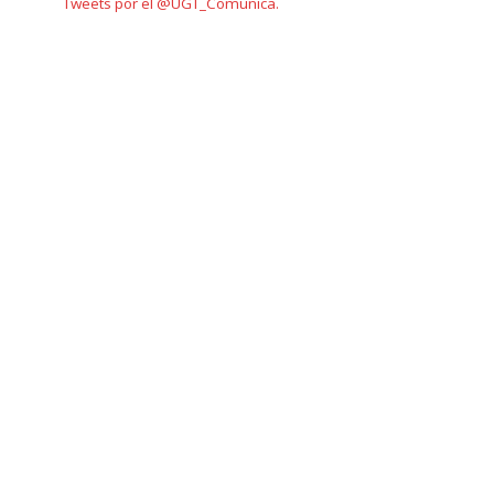
Tweets por el @UGT_Comunica.