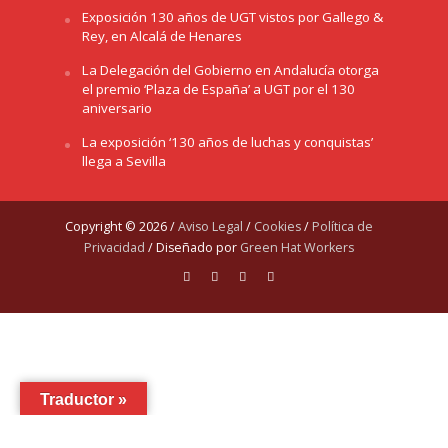
Exposición 130 años de UGT vistos por Gallego &
Rey, en Alcalá de Henares
La Delegación del Gobierno en Andalucía otorga
el premio ‘Plaza de España’ a UGT por el 130
aniversario
La exposición ‘130 años de luchas y conquistas’
llega a Sevilla
Copyright © 2026 /
Aviso Legal
/
Cookies
/
Política de
Privacidad
/ Diseñado por
Green Hat Workers
Traductor »