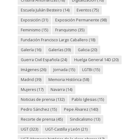
Cristina Antoñanzas
(18)
Digitalización
(16)
Escuela Julián Besteiro
(14)
Eventos
(75)
Exposición
(31)
Exposición Permanente
(98)
Feminismo
(15)
Franquismo
(35)
Fundación Francisco Largo Caballero
(18)
Galería
(16)
Galerías
(39)
Galicia
(20)
Guerra Civil Española
(24)
Huelga General 14D
(20)
Imágenes
(26)
Jornada
(15)
LGTBi
(15)
Madrid
(39)
Memoria Histórica
(58)
Mujeres
(17)
Navarra
(14)
Noticias de prensa
(132)
Pablo Iglesias
(15)
Pedro Sánchez
(15)
Pepe Álvarez
(140)
Recorte de prensa
(45)
Sindicalismo
(13)
UGT
(323)
UGT-Castilla y León
(21)