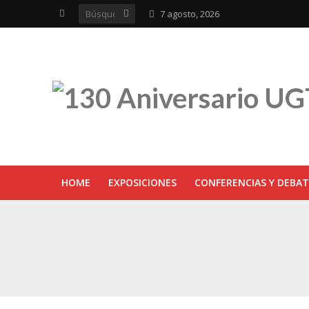
7 agosto, 2026
HOME
EXPOSICIONES
CONFERENCIAS Y DEBAT
UGT inaugura en R
Sevilla acoge la e
UGT Andalucía cel