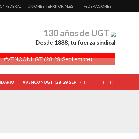
ONFEDERAL
UNIONES TERRITORIALES
FEDERACIONES
130 años de UGT
Desde 1888, tu fuerza sindical
#VENCONUGT (28-29 Septiembre)
NDARIO
#VENCONUGT (28-29 SEPT)
ionada’