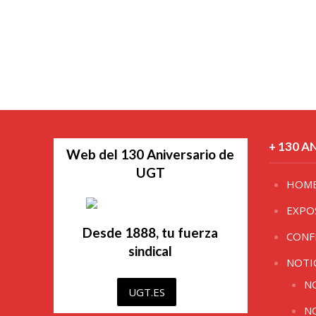
+ 130 A
Web del 130 Aniversario de
UGT
HOM
EXPO
Desde 1888, tu fuerza
CONF
sindical
NOTI
N
UGT.ES
N