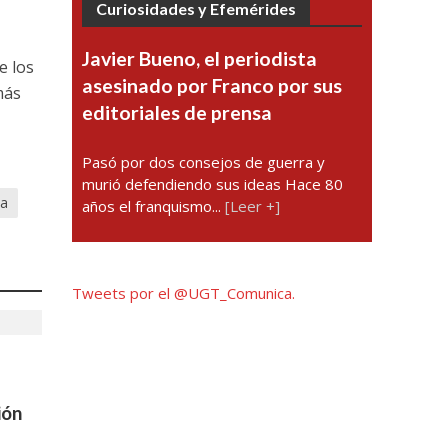
Curiosidades y Efemérides
Javier Bueno, el periodista
e los
asesinado por Franco por sus
más
editoriales de prensa
Pasó por dos consejos de guerra y
murió defendiendo sus ideas Hace 80
pa
años el franquismo...
[Leer +]
Tweets por el @UGT_Comunica.
ión