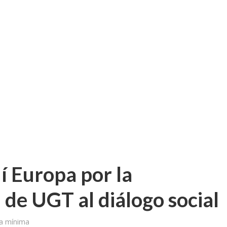
a jornada cómo crear oportunidades para la juventud en Cantabria
aniza las jornadas “Impactos económicos en Andalucía: la globalización cues
osición ‘130 aniversario’ en Las Palmas de Gran Canaria
posición ‘130 Años de Luchas y Conquistas’
periodista asesinado por Franco por sus editoriales de prensa
im’ lleva la novela gráfica a Saint Gobain Isover
e Sevilla acogerá la exposición 130 aniversario con la que UGT comenzó su 
í Europa por la
 de UGT al diálogo social
ra mínima