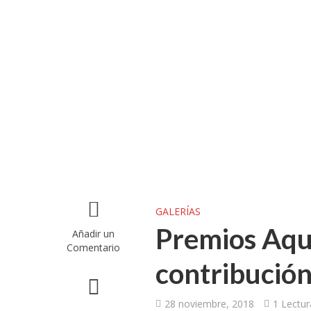
UGT aborda en un
UGT Andalucía org
Clausurada la exp
Rivas acoge la ex
Javier Bueno, el 
El historietista ‘K
El Ayuntamiento d
GALERÍAS
Premios Aqu
Añadir un
Comentario
contribución
28 noviembre, 2018
1 Lectu