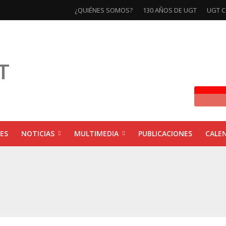
¿QUIÉNES SOMOS?
130 AÑOS DE UGT
UGT C
ES
NOTICIAS
MULTIMEDIA
PUBLICACIONES
CALE
ivas la exposición ‘130 Años de Luchas y Conquistas’
xposición ‘130 años de luchas y conquistas’
ebra las jornadas ‘Impactos económicos en Andalucía: la globalización cuest