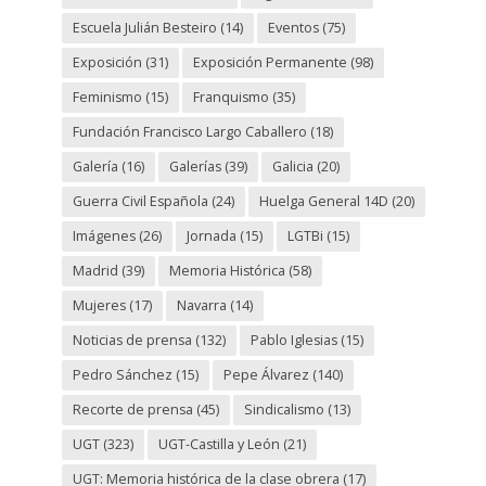
Escuela Julián Besteiro
(14)
Eventos
(75)
Exposición
(31)
Exposición Permanente
(98)
Feminismo
(15)
Franquismo
(35)
Fundación Francisco Largo Caballero
(18)
Galería
(16)
Galerías
(39)
Galicia
(20)
Guerra Civil Española
(24)
Huelga General 14D
(20)
Imágenes
(26)
Jornada
(15)
LGTBi
(15)
Madrid
(39)
Memoria Histórica
(58)
Mujeres
(17)
Navarra
(14)
Noticias de prensa
(132)
Pablo Iglesias
(15)
Pedro Sánchez
(15)
Pepe Álvarez
(140)
Recorte de prensa
(45)
Sindicalismo
(13)
UGT
(323)
UGT-Castilla y León
(21)
UGT: Memoria histórica de la clase obrera
(17)