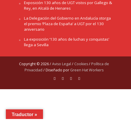
Exposición 130 años de UGT vistos por Gallego &
Rey, en Alcalá de Henares
La Delegación del Gobierno en Andalucía otorga
el premio ‘Plaza de España’ a UGT por el 130
aniversario
La exposición ‘130 años de luchas y conquistas’
llega a Sevilla
Copyright © 2026 /
Aviso Legal
/
Cookies
/
Política de
Privacidad
/ Diseñado por
Green Hat Workers
Traductor »