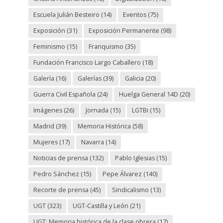
Escuela Julián Besteiro
(14)
Eventos
(75)
Exposición
(31)
Exposición Permanente
(98)
Feminismo
(15)
Franquismo
(35)
Fundación Francisco Largo Caballero
(18)
Galería
(16)
Galerías
(39)
Galicia
(20)
Guerra Civil Española
(24)
Huelga General 14D
(20)
Imágenes
(26)
Jornada
(15)
LGTBi
(15)
Madrid
(39)
Memoria Histórica
(58)
Mujeres
(17)
Navarra
(14)
Noticias de prensa
(132)
Pablo Iglesias
(15)
Pedro Sánchez
(15)
Pepe Álvarez
(140)
Recorte de prensa
(45)
Sindicalismo
(13)
UGT
(323)
UGT-Castilla y León
(21)
UGT: Memoria histórica de la clase obrera
(17)