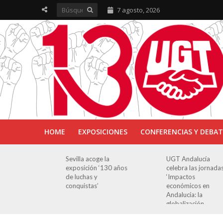
7 agosto, 2026
HOME
EXPOSICIONES
CONFERENCIAS Y DEBAT
e la
UGT Andalucía
UGT aborda en un
‘130 años
celebra las jornadas
jornada cómo crear
‘Impactos
oportunidades par
económicos en
la juventud en
Andalucía: la
Cantabria
globalización
cuestionada’