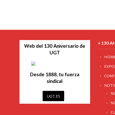
+ 130 A
Web del 130 Aniversario de
UGT
HOM
EXPO
Desde 1888, tu fuerza
CONF
sindical
NOTI
N
UGT.ES
N
C