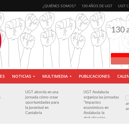
¿QUIÉNES SOMOS?
130 AÑOS DE UGT
UGT C
130 
ES
NOTICIAS
MULTIMEDIA
PUBLICACIONES
CALE
a
UGT Andalucía
Clausurada la
organiza las jornadas
exposición ‘130
a
“Impactos
aniversario’ en Las
económicos en
Palmas de Gran
Andalucía: la
Canaria
globalización
cuestionada”.