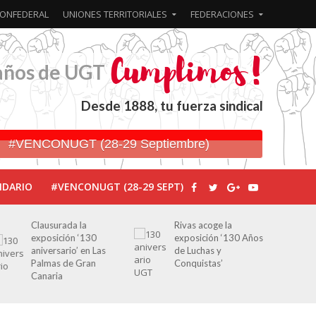
ONFEDERAL
UNIONES TERRITORIALES
FEDERACIONES
años de UGT
Desde 1888, tu fuerza sindical
#VENCONUGT (28-29 Septiembre)
NDARIO
#VENCONUGT (28-29 SEPT)
Rivas acoge la
Javier Bueno, el
exposición ‘130 Años
periodista asesinado
de Luchas y
por Franco por sus
Conquistas’
editoriales de prensa