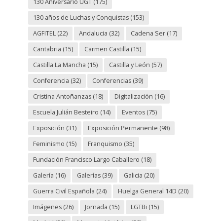
130 Aniversario UGT
(175)
130 años de Luchas y Conquistas
(153)
AGFITEL
(22)
Andalucia
(32)
Cadena Ser
(17)
Cantabria
(15)
Carmen Castilla
(15)
Castilla La Mancha
(15)
Castilla y León
(57)
Conferencia
(32)
Conferencias
(39)
Cristina Antoñanzas
(18)
Digitalización
(16)
Escuela Julián Besteiro
(14)
Eventos
(75)
Exposición
(31)
Exposición Permanente
(98)
Feminismo
(15)
Franquismo
(35)
Fundación Francisco Largo Caballero
(18)
Galería
(16)
Galerías
(39)
Galicia
(20)
Guerra Civil Española
(24)
Huelga General 14D
(20)
Imágenes
(26)
Jornada
(15)
LGTBi
(15)