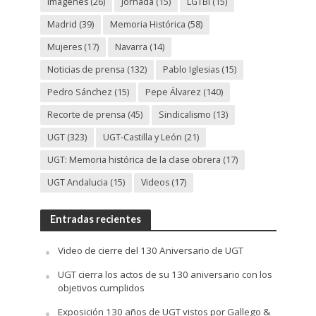
Imágenes
(26)
Jornada
(15)
LGTBi
(15)
Madrid
(39)
Memoria Histórica
(58)
Mujeres
(17)
Navarra
(14)
Noticias de prensa
(132)
Pablo Iglesias
(15)
Pedro Sánchez
(15)
Pepe Álvarez
(140)
Recorte de prensa
(45)
Sindicalismo
(13)
UGT
(323)
UGT-Castilla y León
(21)
UGT: Memoria histórica de la clase obrera
(17)
UGT Andalucia
(15)
Videos
(17)
Entradas recientes
Video de cierre del 130 Aniversario de UGT
UGT cierra los actos de su 130 aniversario con los
objetivos cumplidos
Exposición 130 años de UGT vistos por Gallego &