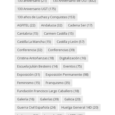
130 aniversario
(21)
130 Aniversario de UGT
(832)
130 Aniversario UGT
(175)
130 años de Luchas y Conquistas
(153)
AGFITEL
(22)
Andalucia
(32)
Cadena Ser
(17)
Cantabria
(15)
Carmen Castilla
(15)
Castilla La Mancha
(15)
Castilla y León
(57)
Conferencia
(32)
Conferencias
(39)
Cristina Antoñanzas
(18)
Digitalización
(16)
Escuela Julián Besteiro
(14)
Eventos
(75)
Exposición
(31)
Exposición Permanente
(98)
Feminismo
(15)
Franquismo
(35)
Fundación Francisco Largo Caballero
(18)
Galería
(16)
Galerías
(39)
Galicia
(20)
Guerra Civil Española
(24)
Huelga General 14D
(20)