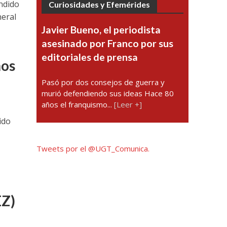
ndido
Curiosidades y Efemérides
neral
Javier Bueno, el periodista
asesinado por Franco por sus
editoriales de prensa
ños
Pasó por dos consejos de guerra y
murió defendiendo sus ideas Hace 80
años el franquismo...
[Leer +]
ido
Tweets por el @UGT_Comunica.
EZ)