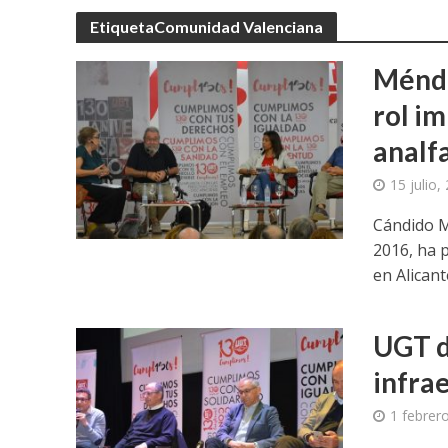
EtiquetaComunidad Valenciana
Ménde
rol i
analf
15 julio,
Cándido M
2016, ha 
en Alicant
UGT d
infra
1 febrer