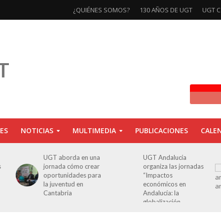
¿QUIÉNES SOMOS?
130 AÑOS DE UGT
UGT C
ES
NOTICIAS
MULTIMEDIA
PUBLICACIONES
CALE
UGT aborda en una
UGT Andalucía
s
jornada cómo crear
organiza las jornadas
oportunidades para
“Impactos
la juventud en
económicos en
Cantabria
Andalucía: la
globalización
cuestionada”.