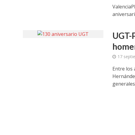
ValenciaPl
aniversar
UGT-P
homen
17 septi
Entre los
Hernández
generales 