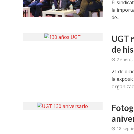
El sindic
la import
de...
UGT r
de his
2 enero,
21 de dic
la exposic
organizaci
Fotog
anive
18 septi