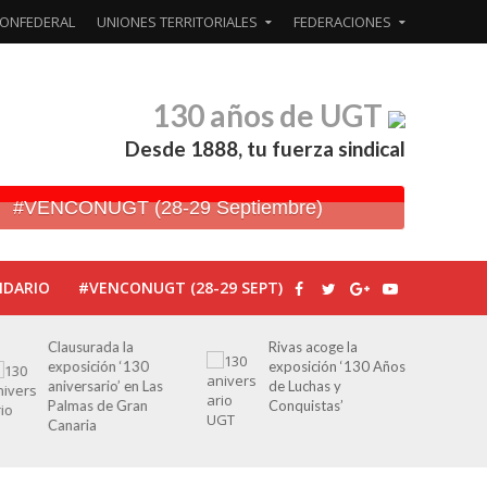
ONFEDERAL
UNIONES TERRITORIALES
FEDERACIONES
130 años de UGT
Desde 1888, tu fuerza sindical
#VENCONUGT (28-29 Septiembre)
NDARIO
#VENCONUGT (28-29 SEPT)
Clausurada la
Rivas acoge la
exposición ‘130
exposición ‘130 Años
aniversario’ en Las
de Luchas y
Palmas de Gran
Conquistas’
Canaria