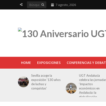
7 agosto, 2026
HOME
EXPOSICIONES
CONFERENCIAS Y DEBAT
ra en
Sevilla acoge la
UGT Andalucía
osición
exposición ‘130 años
celebra las jornada
e Luchas
de luchas y
‘Impactos
s’
conquistas’
económicos en
Andalucía: la
globalización
cuestionada’