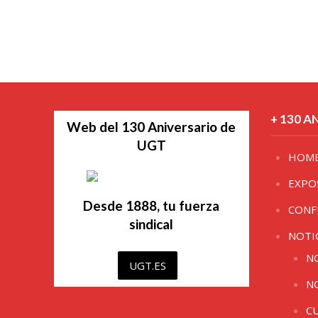
+ 130 A
Web del 130 Aniversario de
UGT
HOM
EXPO
Desde 1888, tu fuerza
CONF
sindical
NOTI
N
UGT.ES
N
C