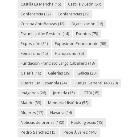
Castilla La Mancha
(15)
Castilla y León
(57)
Conferencia
(32)
Conferencias
(39)
Cristina Antoñanzas
(18)
Digitalización
(16)
Escuela Julián Besteiro
(14)
Eventos
(75)
Exposición
(31)
Exposición Permanente
(98)
Feminismo
(15)
Franquismo
(35)
Fundación Francisco Largo Caballero
(18)
Galería
(16)
Galerías
(39)
Galicia
(20)
Guerra Civil Española
(24)
Huelga General 14D
(20)
Imágenes
(26)
Jornada
(15)
LGTBi
(15)
Madrid
(39)
Memoria Histórica
(58)
Mujeres
(17)
Navarra
(14)
Noticias de prensa
(132)
Pablo Iglesias
(15)
Pedro Sánchez
(15)
Pepe Álvarez
(140)