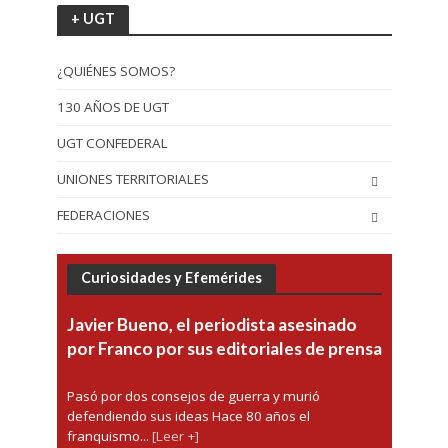
+ UGT
¿QUIÉNES SOMOS?
130 AÑOS DE UGT
UGT CONFEDERAL
UNIONES TERRITORIALES
FEDERACIONES
Curiosidades y Efemérides
Javier Bueno, el periodista asesinado
por Franco por sus editoriales de prensa
Pasó por dos consejos de guerra y murió
defendiendo sus ideas Hace 80 años el
franquismo...
[Leer +]