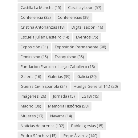
Castilla La Mancha
(15)
Castilla y León
(57)
Conferencia
(32)
Conferencias
(39)
Cristina Antoñanzas
(18)
Digitalización
(16)
Escuela Julián Besteiro
(14)
Eventos
(75)
Exposición
(31)
Exposición Permanente
(98)
Feminismo
(15)
Franquismo
(35)
Fundación Francisco Largo Caballero
(18)
Galería
(16)
Galerías
(39)
Galicia
(20)
Guerra Civil Española
(24)
Huelga General 14D
(20)
Imágenes
(26)
Jornada
(15)
LGTBi
(15)
Madrid
(39)
Memoria Histórica
(58)
Mujeres
(17)
Navarra
(14)
Noticias de prensa
(132)
Pablo Iglesias
(15)
Pedro Sánchez
(15)
Pepe Álvarez
(140)