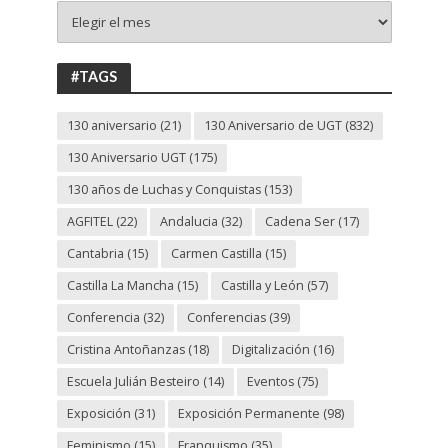
+
130
ANIVERSARIO
UGT
#TAGS
130 aniversario
(21)
130 Aniversario de UGT
(832)
130 Aniversario UGT
(175)
130 años de Luchas y Conquistas
(153)
AGFITEL
(22)
Andalucia
(32)
Cadena Ser
(17)
Cantabria
(15)
Carmen Castilla
(15)
Castilla La Mancha
(15)
Castilla y León
(57)
Conferencia
(32)
Conferencias
(39)
Cristina Antoñanzas
(18)
Digitalización
(16)
Escuela Julián Besteiro
(14)
Eventos
(75)
Exposición
(31)
Exposición Permanente
(98)
Feminismo
(15)
Franquismo
(35)