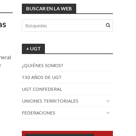
BUSCAR EN LA WEB
tionada”.
as
+ UGT
neral
e
¿QUIÉNES SOMOS?
130 AÑOS DE UGT
UGT CONFEDERAL
recorrido por España
UNIONES TERRITORIALES
FEDERACIONES