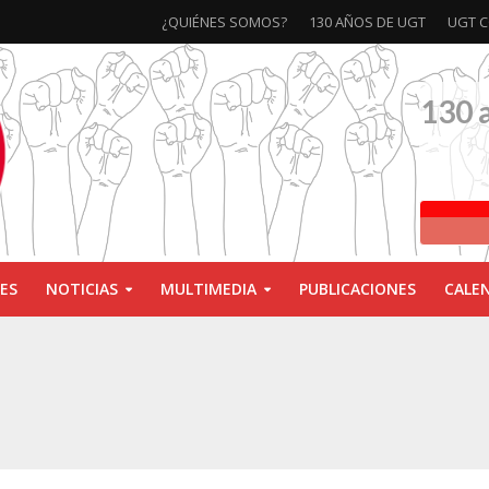
¿QUIÉNES SOMOS?
130 AÑOS DE UGT
UGT C
130 
ES
NOTICIAS
MULTIMEDIA
PUBLICACIONES
CALE
ivas la exposición ‘130 Años de Luchas y Conquistas’
xposición ‘130 años de luchas y conquistas’
ebra las jornadas ‘Impactos económicos en Andalucía: la globalización cuest