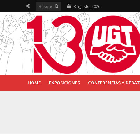
8 agosto, 2026
HOME
EXPOSICIONES
CONFERENCIAS Y DEBAT
UGT inaugura en R
Sevilla acoge la e
UGT Andalucía cel