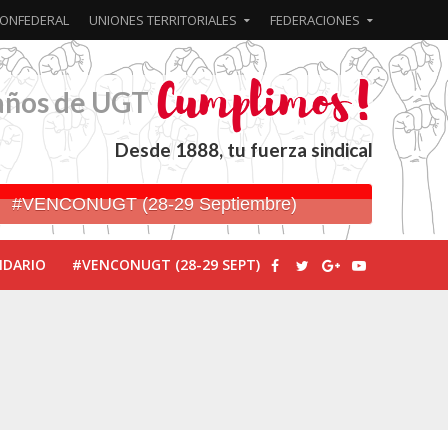
ONFEDERAL
UNIONES TERRITORIALES
FEDERACIONES
años de UGT
Desde 1888, tu fuerza sindical
#VENCONUGT (28-29 Septiembre)
NDARIO
#VENCONUGT (28-29 SEPT)
ionada’