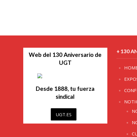
+ 130 A
Web del 130 Aniversario de
UGT
HOM
EXPO
Desde 1888, tu fuerza
CONF
sindical
NOTI
N
UGT.ES
N
C