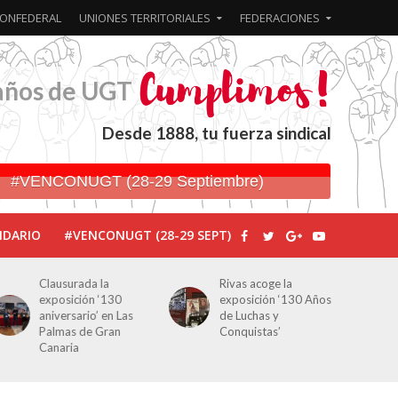
ONFEDERAL
UNIONES TERRITORIALES
FEDERACIONES
años de UGT
Desde 1888, tu fuerza sindical
#VENCONUGT (28-29 Septiembre)
NDARIO
#VENCONUGT (28-29 SEPT)
Rivas acoge la
Javier Bueno, el
exposición ‘130 Años
periodista asesinado
de Luchas y
por Franco por sus
Conquistas’
editoriales de prensa