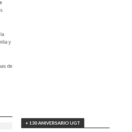
e
as
la
ilia y
mas de
+ 130 ANIVERSARIO UGT