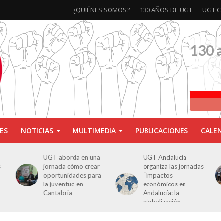
¿QUIÉNES SOMOS?
130 AÑOS DE UGT
UGT C
130 
ES
NOTICIAS
MULTIMEDIA
PUBLICACIONES
CALE
 una
UGT Andalucía
Clausurada la
rear
organiza las jornadas
exposición ‘130
 para
“Impactos
aniversario’ en Las
económicos en
Palmas de Gran
Andalucía: la
Canaria
globalización
cuestionada”.