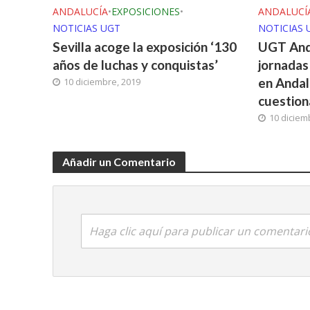
ANDALUCÍA
•
EXPOSICIONES
•
ANDALUCÍ
NOTICIAS UGT
NOTICIAS 
Sevilla acoge la exposición ‘130
UGT Anda
años de luchas y conquistas’
jornadas
en Andalu
10 diciembre, 2019
cuestion
10 diciem
Añadir un Comentario
Haga clic aquí para publicar un comentari