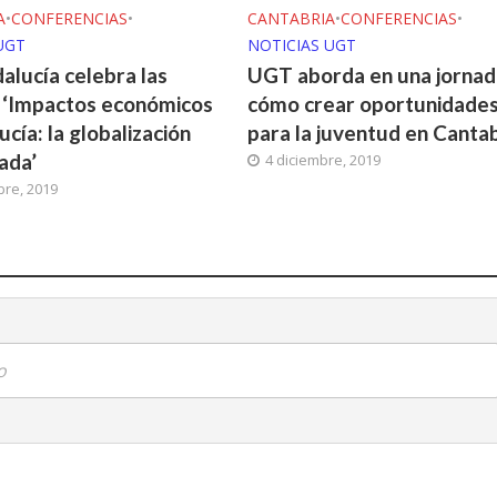
A
•
CONFERENCIAS
•
CANTABRIA
•
CONFERENCIAS
•
UGT
NOTICIAS UGT
lucía celebra las
UGT aborda en una jornad
 ‘Impactos económicos
cómo crear oportunidade
cía: la globalización
para la juventud en Cantab
ada’
4 diciembre, 2019
bre, 2019
o