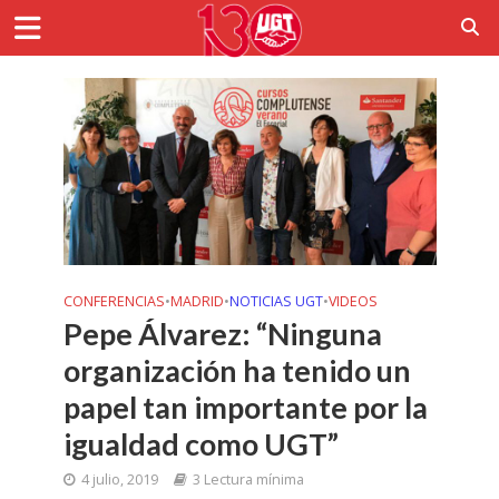
CONFERENCIAS
•
MADRID
•
NOTICIAS UGT
•
VIDEOS
Pepe Álvarez: “Ninguna
organización ha tenido un
papel tan importante por la
igualdad como UGT”
4 julio, 2019
3 Lectura mínima