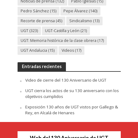
Noticias de prensa
(132)
Pablo Iglesias
(15)
Pedro Sánchez
(15)
Pepe Álvarez
(140)
Recorte de prensa
(45)
Sindicalismo
(13)
UGT
(323)
UGT-Castilla y León
(21)
UGT: Memoria histórica de la clase obrera
(17)
UGT Andalucia
(15)
Videos
(17)
Entradas recientes
Video de cierre del 130 Aniversario de UGT
UGT cierra los actos de su 130 aniversario con los
objetivos cumplidos
Exposición 130 años de UGT vistos por Gallego &
Rey, en Alcalá de Henares
Web del 130 Aniversario de UGT