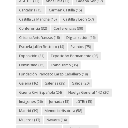
AGFITEL
(22)
Andalucia
(32)
Cadena Ser
(17)
Cantabria
(15)
Carmen Castilla
(15)
Castilla La Mancha
(15)
Castilla y León
(57)
Conferencia
(32)
Conferencias
(39)
Cristina Antoñanzas
(18)
Digitalización
(16)
Escuela Julián Besteiro
(14)
Eventos
(75)
Exposición
(31)
Exposición Permanente
(98)
Feminismo
(15)
Franquismo
(35)
Fundación Francisco Largo Caballero
(18)
Galería
(16)
Galerías
(39)
Galicia
(20)
Guerra Civil Española
(24)
Huelga General 14D
(20)
Imágenes
(26)
Jornada
(15)
LGTBi
(15)
Madrid
(39)
Memoria Histórica
(58)
Mujeres
(17)
Navarra
(14)