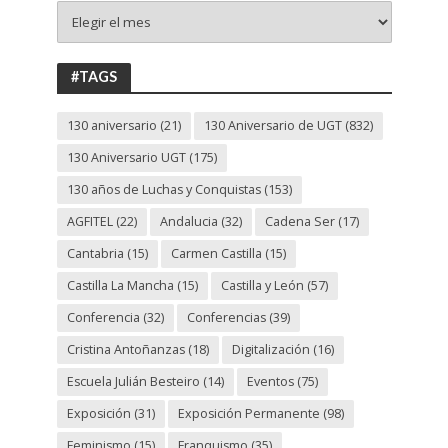
+
130
ANIVERSARIO
UGT
#TAGS
130 aniversario
(21)
130 Aniversario de UGT
(832)
130 Aniversario UGT
(175)
130 años de Luchas y Conquistas
(153)
AGFITEL
(22)
Andalucia
(32)
Cadena Ser
(17)
Cantabria
(15)
Carmen Castilla
(15)
Castilla La Mancha
(15)
Castilla y León
(57)
Conferencia
(32)
Conferencias
(39)
Cristina Antoñanzas
(18)
Digitalización
(16)
Escuela Julián Besteiro
(14)
Eventos
(75)
Exposición
(31)
Exposición Permanente
(98)
Feminismo
(15)
Franquismo
(35)