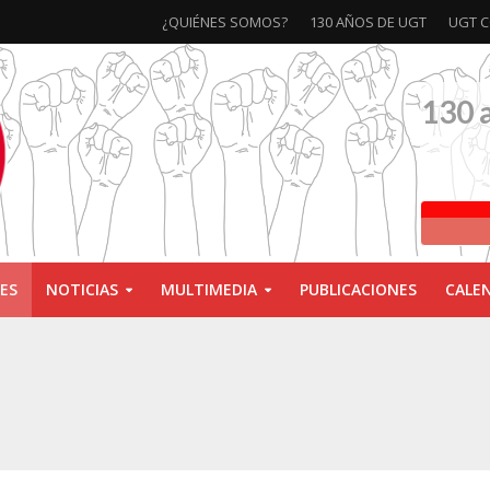
¿QUIÉNES SOMOS?
130 AÑOS DE UGT
UGT C
130 
ES
NOTICIAS
MULTIMEDIA
PUBLICACIONES
CALE
ivas la exposición ‘130 Años de Luchas y Conquistas’
xposición ‘130 años de luchas y conquistas’
ebra las jornadas ‘Impactos económicos en Andalucía: la globalización cuest