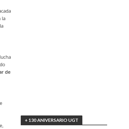
acada
 la
la
lucha
ado
ar de
te
+ 130 ANIVERSARIO UGT
e,