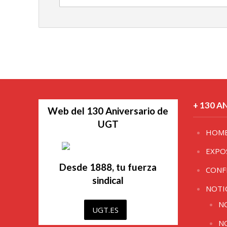
+ 130 A
Web del 130 Aniversario de
UGT
HOM
EXPO
Desde 1888, tu fuerza
CONF
sindical
NOTI
N
UGT.ES
N