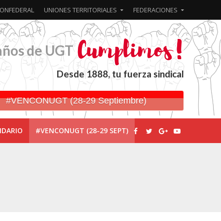
ONFEDERAL
UNIONES TERRITORIALES
FEDERACIONES
años de UGT
Desde 1888, tu fuerza sindical
#VENCONUGT (28-29 Septiembre)
NDARIO
#VENCONUGT (28-29 SEPT)
ionada’