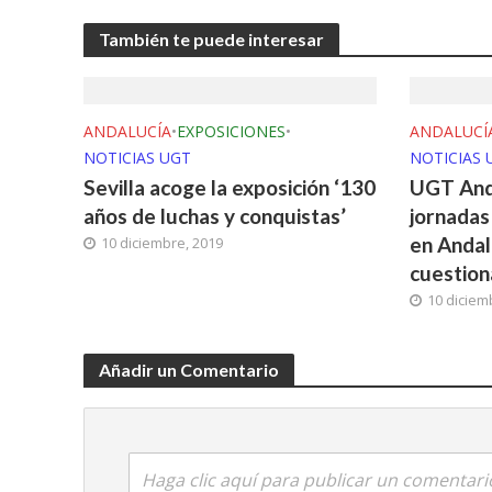
También te puede interesar
ANDALUCÍA
•
EXPOSICIONES
•
ANDALUCÍ
NOTICIAS UGT
NOTICIAS 
Sevilla acoge la exposición ‘130
UGT Anda
años de luchas y conquistas’
jornadas
en Andalu
10 diciembre, 2019
cuestion
10 diciem
Añadir un Comentario
Haga clic aquí para publicar un comentari