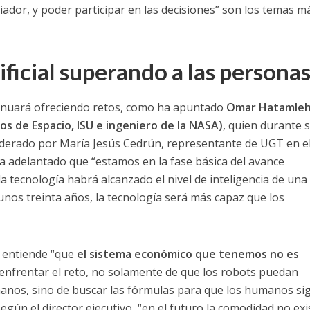
dor, y poder participar en las decisiones” son los temas m
tificial superando a las persona
inuará ofreciendo retos, como ha apuntado
Omar Hatamle
os de Espacio, ISU e ingeniero de la NASA)
, quien durante 
oderado por María Jesús Cedrún, representante de UGT en e
a adelantado que “estamos en la fase básica del avance
a tecnología habrá alcanzado el nivel de inteligencia de una
 unos treinta años, la tecnología será más capaz que los
 entiende “que
el sistema económico que tenemos no es
enfrentar el reto, no solamente de que los robots puedan
umanos, sino de buscar las fórmulas para que los humanos si
egún el director ejecutivo, “en el futuro la comodidad no exi