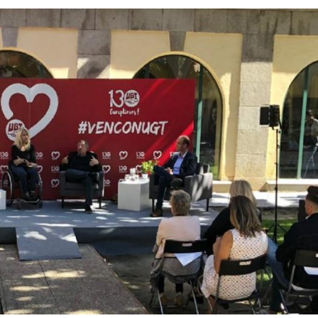
a jornada cómo crear oportunidades para la juventud en Cantabria
aniza las jornadas “Impactos económicos en Andalucía: la globalización cues
osición ‘130 aniversario’ en Las Palmas de Gran Canaria
posición ‘130 Años de Luchas y Conquistas’
periodista asesinado por Franco por sus editoriales de prensa
im’ lleva la novela gráfica a Saint Gobain Isover
e Sevilla acogerá la exposición 130 aniversario con la que UGT comenzó su 