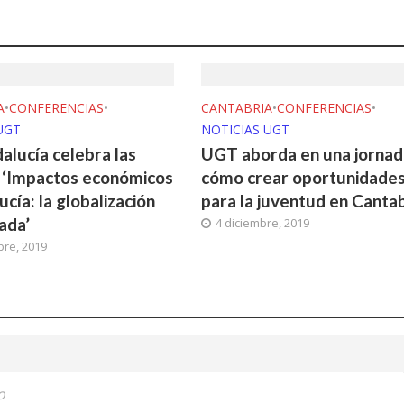
A
•
CONFERENCIAS
•
CANTABRIA
•
CONFERENCIAS
•
UGT
NOTICIAS UGT
lucía celebra las
UGT aborda en una jornad
 ‘Impactos económicos
cómo crear oportunidade
cía: la globalización
para la juventud en Cantab
ada’
4 diciembre, 2019
bre, 2019
o