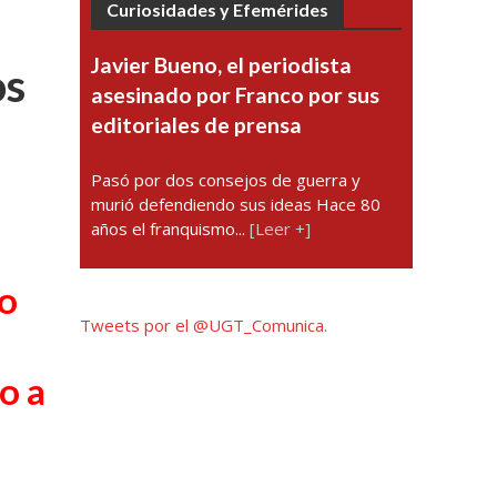
Curiosidades y Efemérides
Javier Bueno, el periodista
os
asesinado por Franco por sus
editoriales de prensa
Pasó por dos consejos de guerra y
murió defendiendo sus ideas Hace 80
años el franquismo...
[Leer +]
co
Tweets por el @UGT_Comunica.
o a