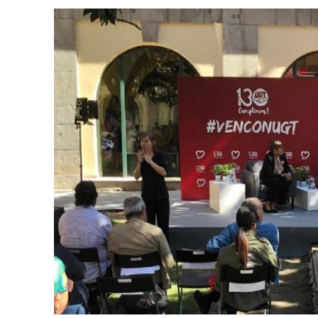
UGT aborda en un
UGT Andalucía org
Clausurada la exp
Rivas acoge la ex
Javier Bueno, el 
El historietista ‘K
El Ayuntamiento d