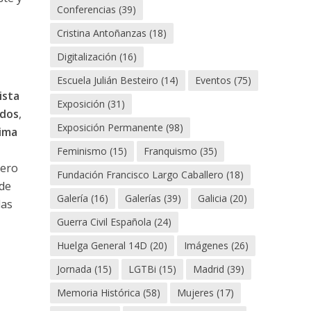
Conferencias
(39)
Cristina Antoñanzas
(18)
Digitalización
(16)
Escuela Julián Besteiro
(14)
Eventos
(75)
ista
Exposición
(31)
odos
,
Exposición Permanente
(98)
ima
a
Feminismo
(15)
Franquismo
(35)
pero
Fundación Francisco Largo Caballero
(18)
 de
Galería
(16)
Galerías
(39)
Galicia
(20)
las
Guerra Civil Española
(24)
Huelga General 14D
(20)
Imágenes
(26)
Jornada
(15)
LGTBi
(15)
Madrid
(39)
Memoria Histórica
(58)
Mujeres
(17)