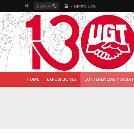
7 agosto, 2026
HOME
EXPOSICIONES
CONFERENCIAS Y DEBAT
UGT inaugura en R
Sevilla acoge la e
UGT Andalucía cel