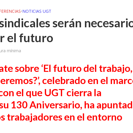
FERENCIAS
•
NOTICIAS UGT
sindicales serán necesari
r el futuro
tura mínima
te sobre ‘El futuro del trabajo,
remos?’, celebrado en el mar
con el que UGT cierra la
su 130 Aniversario, ha apuntad
os trabajadores en el entorno