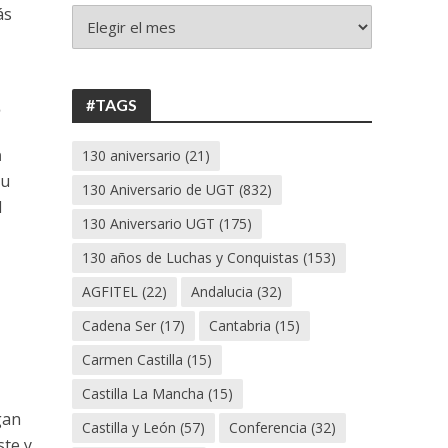
ás
+
130
ANIVERSARIO
UGT
s
#TAGS
h
130 aniversario
(21)
su
130 Aniversario de UGT
(832)
l
130 Aniversario UGT
(175)
130 años de Luchas y Conquistas
(153)
AGFITEL
(22)
Andalucia
(32)
Cadena Ser
(17)
Cantabria
(15)
Carmen Castilla
(15)
Castilla La Mancha
(15)
gan
Castilla y León
(57)
Conferencia
(32)
ste y