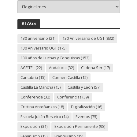
+
130
ANIVERSARIO
UGT
#TAGS
130 aniversario
(21)
130 Aniversario de UGT
(832)
130 Aniversario UGT
(175)
130 años de Luchas y Conquistas
(153)
AGFITEL
(22)
Andalucia
(32)
Cadena Ser
(17)
Cantabria
(15)
Carmen Castilla
(15)
Castilla La Mancha
(15)
Castilla y León
(57)
Conferencia
(32)
Conferencias
(39)
Cristina Antoñanzas
(18)
Digitalización
(16)
Escuela Julián Besteiro
(14)
Eventos
(75)
Exposición
(31)
Exposición Permanente
(98)
Feminismo
(15)
Franquismo
(35)