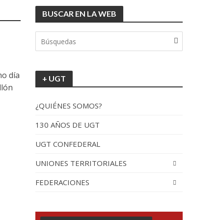
BUSCAR EN LA WEB
tionada”.
mo día
+ UGT
llón
¿QUIÉNES SOMOS?
130 AÑOS DE UGT
UGT CONFEDERAL
recorrido por España
UNIONES TERRITORIALES
FEDERACIONES