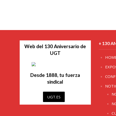
+ 130 A
Web del 130 Aniversario de
UGT
HOM
EXPO
Desde 1888, tu fuerza
CONF
sindical
NOTI
N
UGT.ES
N
C