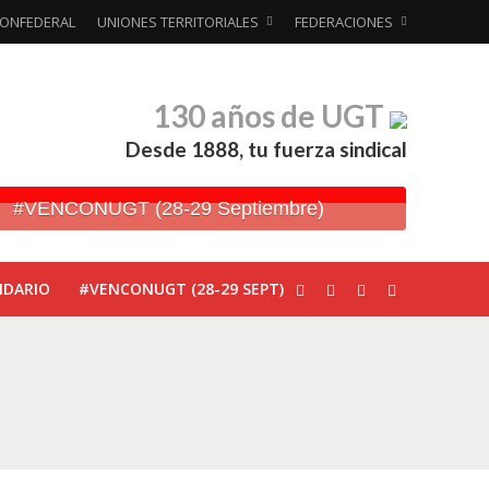
ONFEDERAL
UNIONES TERRITORIALES
FEDERACIONES
130 años de UGT
Desde 1888, tu fuerza sindical
#VENCONUGT (28-29 Septiembre)
NDARIO
#VENCONUGT (28-29 SEPT)
ionada’