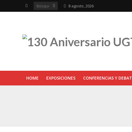
8 agosto, 2026
HOME
EXPOSICIONES
CONFERENCIAS Y DEBAT
UGT inaugura en R
Sevilla acoge la e
UGT Andalucía cel