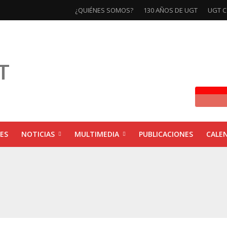
¿QUIÉNES SOMOS?
130 AÑOS DE UGT
UGT C
ES
NOTICIAS
MULTIMEDIA
PUBLICACIONES
CALE
ivas la exposición ‘130 Años de Luchas y Conquistas’
xposición ‘130 años de luchas y conquistas’
ebra las jornadas ‘Impactos económicos en Andalucía: la globalización cuest