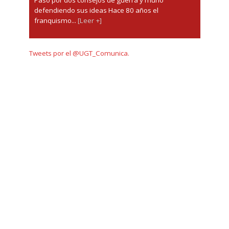
defendiendo sus ideas Hace 80 años el
franquismo...
[Leer +]
Tweets por el @UGT_Comunica.