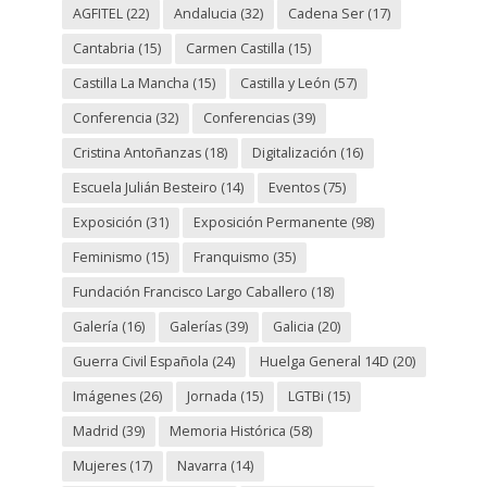
AGFITEL
(22)
Andalucia
(32)
Cadena Ser
(17)
Cantabria
(15)
Carmen Castilla
(15)
Castilla La Mancha
(15)
Castilla y León
(57)
Conferencia
(32)
Conferencias
(39)
Cristina Antoñanzas
(18)
Digitalización
(16)
Escuela Julián Besteiro
(14)
Eventos
(75)
Exposición
(31)
Exposición Permanente
(98)
Feminismo
(15)
Franquismo
(35)
Fundación Francisco Largo Caballero
(18)
Galería
(16)
Galerías
(39)
Galicia
(20)
Guerra Civil Española
(24)
Huelga General 14D
(20)
Imágenes
(26)
Jornada
(15)
LGTBi
(15)
Madrid
(39)
Memoria Histórica
(58)
Mujeres
(17)
Navarra
(14)