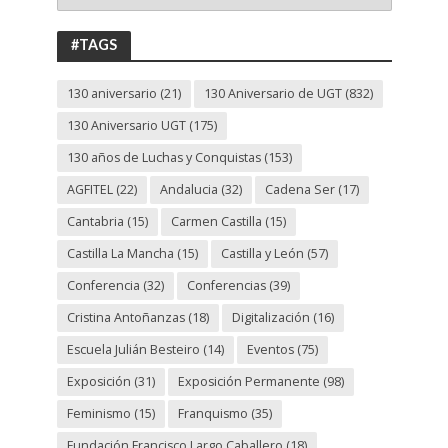
ANIVERSARIO
UGT
#TAGS
130 aniversario
(21)
130 Aniversario de UGT
(832)
130 Aniversario UGT
(175)
130 años de Luchas y Conquistas
(153)
AGFITEL
(22)
Andalucia
(32)
Cadena Ser
(17)
Cantabria
(15)
Carmen Castilla
(15)
Castilla La Mancha
(15)
Castilla y León
(57)
Conferencia
(32)
Conferencias
(39)
Cristina Antoñanzas
(18)
Digitalización
(16)
Escuela Julián Besteiro
(14)
Eventos
(75)
Exposición
(31)
Exposición Permanente
(98)
Feminismo
(15)
Franquismo
(35)
Fundación Francisco Largo Caballero
(18)