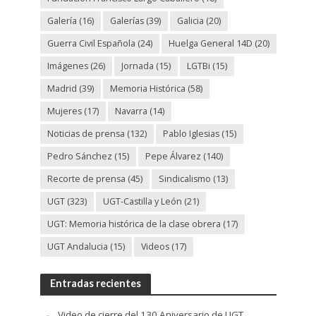
Galería
(16)
Galerías
(39)
Galicia
(20)
Guerra Civil Española
(24)
Huelga General 14D
(20)
Imágenes
(26)
Jornada
(15)
LGTBi
(15)
Madrid
(39)
Memoria Histórica
(58)
Mujeres
(17)
Navarra
(14)
Noticias de prensa
(132)
Pablo Iglesias
(15)
Pedro Sánchez
(15)
Pepe Álvarez
(140)
Recorte de prensa
(45)
Sindicalismo
(13)
UGT
(323)
UGT-Castilla y León
(21)
UGT: Memoria histórica de la clase obrera
(17)
UGT Andalucia
(15)
Videos
(17)
Entradas recientes
Video de cierre del 130 Aniversario de UGT