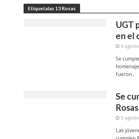
Etiquetalas 13 Rosas
UGT p
en el
6 agosto
Se cumple
homenaje 
fueron...
Se cu
Rosas
5 agosto
Las jóven
cumplen 8