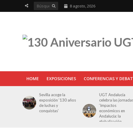
8 agosto, 2026
HOME
EXPOSICIONES
CONFERENCIAS Y DEBAT
ra en
Sevilla acoge la
UGT Andalucía
osición
exposición ‘130 años
celebra las jornada
e Luchas
de luchas y
‘Impactos
s’
conquistas’
económicos en
Andalucía: la
globalización
cuestionada’