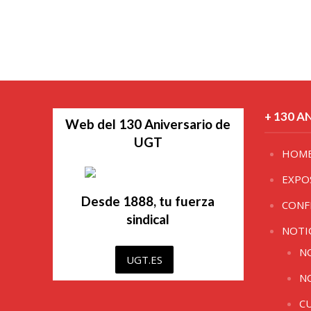
+ 130 A
Web del 130 Aniversario de
UGT
HOM
EXPO
Desde 1888, tu fuerza
CONF
sindical
NOTI
N
UGT.ES
N
C