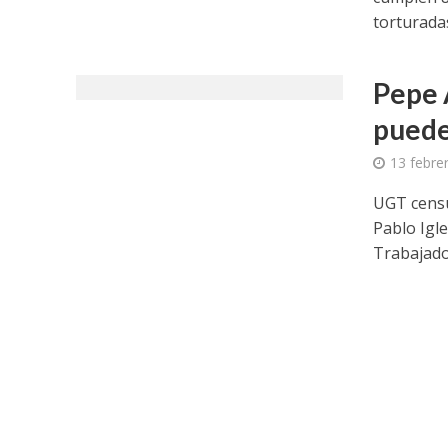
torturadas 
Pepe Á
puede
13 febre
UGT censu
Pablo Igle
Trabajado