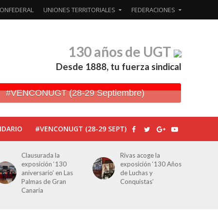
ONFEDERAL
UNIONES TERRITORIALES
FEDERACIONES
130 años de UGT
Desde 1888, tu fuerza sindical
#VENCONUGT (28-29 Septiembre)
NDARIO
#VENCONUGT (28-29 SEPT)
Clausurada la
Rivas acoge la
exposición ‘130
exposición ‘130 Años
aniversario’ en Las
de Luchas y
Palmas de Gran
Conquistas’
Canaria