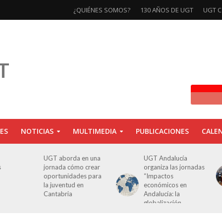
¿QUIÉNES SOMOS?
130 AÑOS DE UGT
UGT C
ES
NOTICIAS
MULTIMEDIA
PUBLICACIONES
CALE
UGT aborda en una
UGT Andalucía
s
jornada cómo crear
organiza las jornadas
oportunidades para
“Impactos
la juventud en
económicos en
Cantabria
Andalucía: la
globalización
cuestionada”.