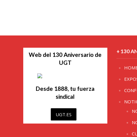
+ 130 A
Web del 130 Aniversario de
UGT
HOM
EXPO
Desde 1888, tu fuerza
CONF
sindical
NOTI
N
UGT.ES
N
C