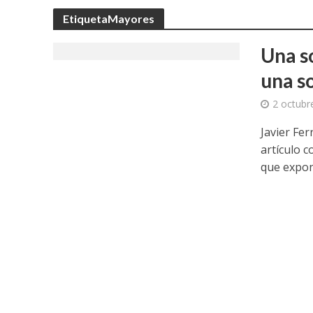
EtiquetaMayores
Una s
una s
2 octubr
Javier Fe
artículo c
que expone