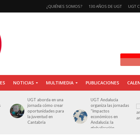
¿QUIÉNES SOMOS?
130 AÑOS DE UGT
UGT C
ES
NOTICIAS
MULTIMEDIA
PUBLICACIONES
CALE
UGT aborda en una
UGT Andalucía
s
jornada cómo crear
organiza las jornadas
oportunidades para
“Impactos
la juventud en
económicos en
Cantabria
Andalucía: la
globalización
cuestionada”.