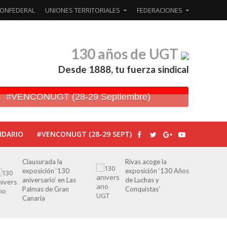
ONFEDERAL
UNIONES TERRITORIALES
FEDERACIONES
130 años de UGT
Desde 1888, tu fuerza sindical
#VENCONUGT (28-29 Septiembre)
NDARIO
#VENCONUGT (28-29 SEPT)
Clausurada la
Rivas acoge la
exposición ‘130
exposición ‘130 Años
aniversario’ en Las
de Luchas y
Palmas de Gran
Conquistas’
Canaria