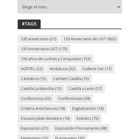
+
130
ANIVERSARIO
UGT
#TAGS
130 aniversario
(21)
130 Aniversario de UGT
(832)
130 Aniversario UGT
(175)
130 años de Luchas y Conquistas
(153)
AGFITEL
(22)
Andalucia
(32)
Cadena Ser
(17)
Cantabria
(15)
Carmen Castilla
(15)
Castilla La Mancha
(15)
Castilla y León
(57)
Conferencia
(32)
Conferencias
(39)
Cristina Antoñanzas
(18)
Digitalización
(16)
Escuela Julián Besteiro
(14)
Eventos
(75)
Exposición
(31)
Exposición Permanente
(98)
Feminismo
(15)
Franquismo
(35)