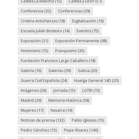
Castilla La Mancha
(15)
Castilla y León
(57)
Conferencia
(32)
Conferencias
(39)
Cristina Antoñanzas
(18)
Digitalización
(16)
Escuela Julián Besteiro
(14)
Eventos
(75)
Exposición
(31)
Exposición Permanente
(98)
Feminismo
(15)
Franquismo
(35)
Fundación Francisco Largo Caballero
(18)
Galería
(16)
Galerías
(39)
Galicia
(20)
Guerra Civil Española
(24)
Huelga General 14D
(20)
Imágenes
(26)
Jornada
(15)
LGTBi
(15)
Madrid
(39)
Memoria Histórica
(58)
Mujeres
(17)
Navarra
(14)
Noticias de prensa
(132)
Pablo Iglesias
(15)
Pedro Sánchez
(15)
Pepe Álvarez
(140)