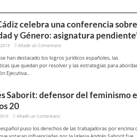
a jornada cómo crear oportunidades para la juventud en Cantabria
aniza las jornadas “Impactos económicos en Andalucía: la globalización cues
ádiz celebra una conferencia sobr
ldad y Género: asignatura pendiente
osición ‘130 aniversario’ en Las Palmas de Gran Canaria
 2019
Añadir un Comentario
posición ‘130 Años de Luchas y Conquistas’
 se han destacado los logros jurídicos españoles, las
periodista asesinado por Franco por sus editoriales de prensa
icas que quedan por resolver y las estrategias para aborda
n Ejecutiva...
im’ lleva la novela gráfica a Saint Gobain Isover
e Sevilla acogerá la exposición 130 aniversario con la que UGT comenzó su 
s Saborit: defensor del feminismo 
os 20
 2019
Añadir un Comentario
o español puso los derechos de las trabajadoras por encima 
que votaran influenciadas por la Iglesia Andrés Saborit fue