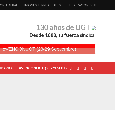
ONFEDERAL
UNIONES TERRITORIALES
FEDERACIONES
130 años de UGT
Desde 1888, tu fuerza sindical
#VENCONUGT (28-29 Septiembre)
NDARIO
#VENCONUGT (28-29 SEPT)
ionada’