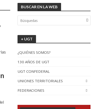
BUSCAR EN LA WEB
tionada”.
e
’
+ UGT
rlas
¿QUIÉNES SOMOS?
130 AÑOS DE UGT
UGT CONFEDERAL
recorrido por España
en
UNIONES TERRITORIALES
FEDERACIONES
del