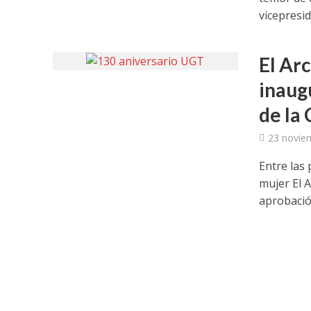
vicepresid
El Ar
inaug
de la
23 novie
Entre las
mujer El 
aprobación