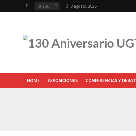
8 agosto, 2026
HOME
EXPOSICIONES
CONFERENCIAS Y DEBAT
UGT inaugura en R
Sevilla acoge la e
UGT Andalucía cel