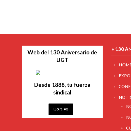
+ 130 A
Web del 130 Aniversario de
UGT
HOM
EXPO
Desde 1888, tu fuerza
CONF
sindical
NOTI
N
UGT.ES
N
C