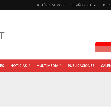
¿QUIÉNES SOMOS?
130 AÑOS DE UGT
UGT C
ES
NOTICIAS
MULTIMEDIA
PUBLICACIONES
CALE
ivas la exposición ‘130 Años de Luchas y Conquistas’
xposición ‘130 años de luchas y conquistas’
ebra las jornadas ‘Impactos económicos en Andalucía: la globalización cuest