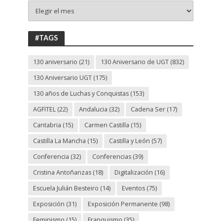
+
130
ANIVERSARIO
UGT
#TAGS
130 aniversario
(21)
130 Aniversario de UGT
(832)
130 Aniversario UGT
(175)
130 años de Luchas y Conquistas
(153)
AGFITEL
(22)
Andalucia
(32)
Cadena Ser
(17)
Cantabria
(15)
Carmen Castilla
(15)
Castilla La Mancha
(15)
Castilla y León
(57)
Conferencia
(32)
Conferencias
(39)
Cristina Antoñanzas
(18)
Digitalización
(16)
Escuela Julián Besteiro
(14)
Eventos
(75)
Exposición
(31)
Exposición Permanente
(98)
Feminismo
(15)
Franquismo
(35)